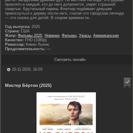
проклято и каждый, кто до него дотронется, умрет страшной
смертью. Брутальный парень Флетчер подбивает девушек
прикоснуться к дереву после него, считая что городская легенда
— это сказка для детей. В скором времени он...
Год выпуска:
2025
Страна:
США
Жанр:
Фильмы 2025
,
Новинки
,
Фильмы
,
Ужасы
,
Американские
Качество:
FHD (1080p)
Режиссер:
Кевин Льюис
Продолжительность:
—
Смотреть онлайн
20-11-2025, 16:03
Мистер Бёртон (2025)