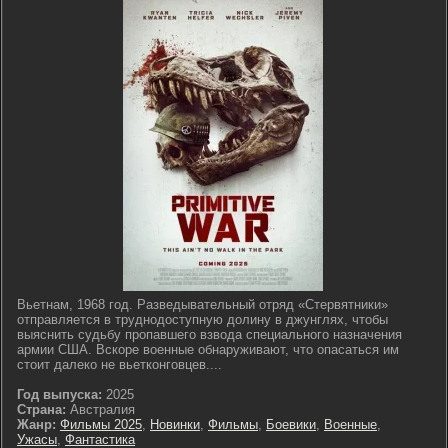
Вьетнам, 1968 год. Разведывательный отряд «Стервятники»
отправляется в труднодоступную долину в джунглях, чтобы
выяснить судьбу пропавшего взвода специального назначения
армии США. Вскоре военные обнаруживают, что опасаться им
стоит далеко не вьетконговцев....
Год выпуска:
2025
Страна:
Австралия
Жанр:
Фильмы 2025
,
Новинки
,
Фильмы
,
Боевики
,
Военные
,
Ужасы
,
Фантастика