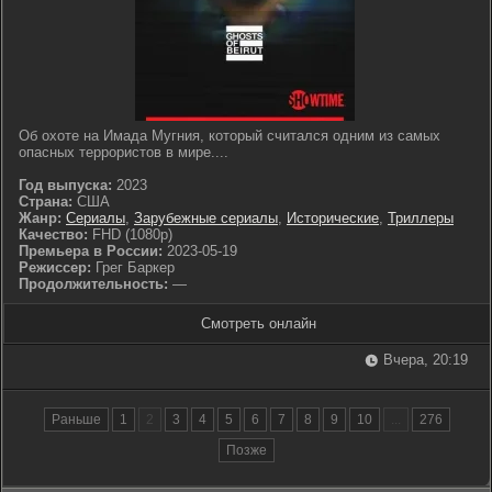
Об охоте на Имада Мугния, который считался одним из самых
опасных террористов в мире....
Год выпуска:
2023
Страна:
США
Жанр:
Сериалы
,
Зарубежные сериалы
,
Исторические
,
Триллеры
Качество:
FHD (1080p)
Премьера в России:
2023-05-19
Режиссер:
Грег Баркер
Продолжительность:
—
Смотреть онлайн
Вчера, 20:19
Раньше
1
2
3
4
5
6
7
8
9
10
...
276
Позже