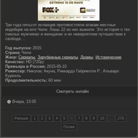
Три года пятьсот испанцев противостояли атакам местных
индейцев на юге Чили. Лишь 22 из них выжили. Это история о тех
смелых мужчинах и женщинах и их невероятном путешествии к
свободе....
Год выпуска:
2015
Страна:
Чили
Жанр:
Сериалы
,
Зарубежные сериалы
,
Драмы
,
Исторические
Качество:
HD (720p)
Премьера в России:
2015-05-10
Режиссер:
Николас Акуна, Риккардо Габриелли Р., Альваро
Куриэль
Продолжительность:
60 мин
Смотреть онлайн
Вчера, 13:05
Раньше
1
2
3
4
5
6
7
8
9
10
...
276
Позже