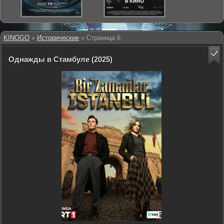
KINOGO
»
Исторические
» Страница 6
Однажды в Стамбуле (2025)