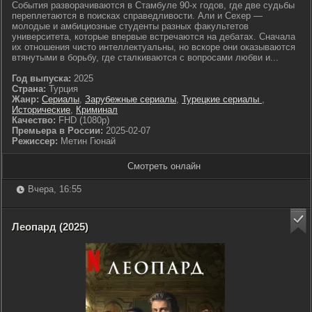
События разворачиваются в Стамбуле 90-х годов, где две судьбы
переплетаются в поисках справедливости. Али и Сехер —
молодые и амбициозные студенты разных факультетов
университета, которые впервые встречаются на дебатах. Сначала
их отношения чисто интеллектуальны, но вскоре они оказываются
втянутыми в борьбу, где сталкиваются с вопросами любви и...
Год выпуска:
2025
Страна:
Турция
Жанр:
Сериалы
,
Зарубежные сериалы
,
Турецкие сериалы
,
Исторические
,
Криминал
Качество:
FHD (1080p)
Премьера в России:
2025-02-07
Режиссер:
Метин Гюнай
Смотреть онлайн
Вчера, 16:55
Леопард (2025)