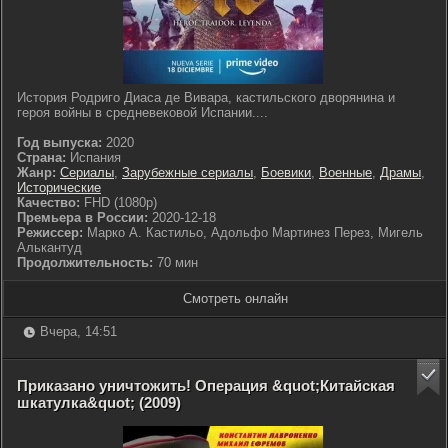
История Родриго Диаса де Вивара, кастильского дворянина и
героя войны в средневековой Испании....
Год выпуска:
2020
Страна:
Испания
Жанр:
Сериалы
,
Зарубежные сериалы
,
Боевики
,
Военные
,
Драмы
,
Исторические
Качество:
FHD (1080p)
Премьера в России:
2020-12-18
Режиссер:
Марко А. Кастильо, Адольфо Мартинез Перез, Мигель
Алькантуд
Продолжительность:
70 мин
Смотреть онлайн
Вчера, 14:51
Приказано уничтожить! Операция &quot;Китайская
шкатулка&quot; (2009)