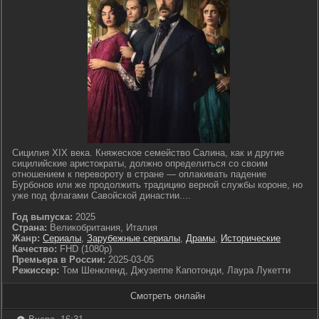
Сицилия XIX века. Княжеское семейство Салина, как и другие
сицилийские аристократы, должно определиться со своим
отношением к перевороту в стране — оплакивать падение
Бурбонов или же продолжить традицию верной службы короне, но
уже под флагами Савойской династии....
Год выпуска:
2025
Страна:
Великобритания, Италия
Жанр:
Сериалы
,
Зарубежные сериалы
,
Драмы
,
Исторические
Качество:
FHD (1080p)
Премьера в России:
2025-03-05
Режиссер:
Том Шенкленд, Джузеппе Капотонди, Лаура Лукетти
Смотреть онлайн