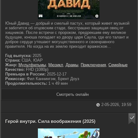
Юный Давид — добрый и смелый пастух, который живет музыкой
и заботится об отцовским стаде, бесстрашно защищая овец от
хищников. После встречи с пророком, предрекшим ему великое
будущее, юноша попадает ко двору царя Саула, где его талант и
доброе сердце утешают могущественного и своенравного
правителя. Но когда на их землю приходит вражеское...
Год выпуска:
2025
Страна:
США, ЮАР
Жанр:
Мультфильмы
,
Мюзикл
,
Драмы
,
Приключения
,
Семейные
Качество:
FHD (1080p)
Премьера в России:
2025-12-17
Режиссер:
Фил Каннингэм, Брент Доуз
Продолжительность:
1 ч 49 мин
Смотреть онлайн
2-05-2026, 19:59
Герой внутри. Сила воображения (2025)