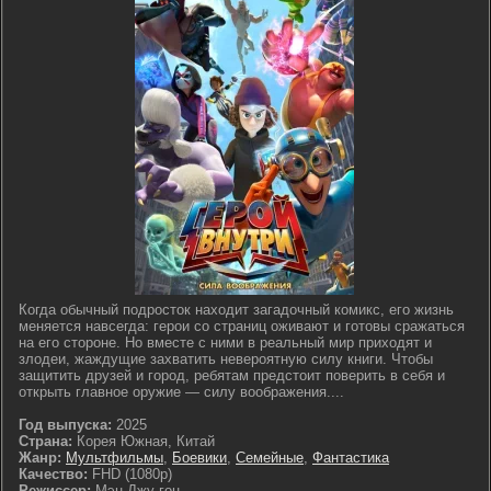
Когда обычный подросток находит загадочный комикс, его жизнь
меняется навсегда: герои со страниц оживают и готовы сражаться
на его стороне. Но вместе с ними в реальный мир приходят и
злодеи, жаждущие захватить невероятную силу книги. Чтобы
защитить друзей и город, ребятам предстоит поверить в себя и
открыть главное оружие — силу воображения....
Год выпуска:
2025
Страна:
Корея Южная, Китай
Жанр:
Мультфильмы
,
Боевики
,
Семейные
,
Фантастика
Качество:
FHD (1080p)
Режиссер:
Мэн Джу-гон