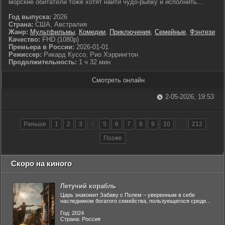
морские обитатели тоже хотят найти чудо-рыбку и исполнить...
Год выпуска:
2026
Страна:
США, Австралия
Жанр:
Мультфильмы
,
Комедии
,
Приключения
,
Семейные
,
Фэнтези
Качество:
FHD (1080p)
Премьера в России:
2026-01-01
Режиссер:
Рикард Куссо, Рио Хэррингтон
Продолжительность:
1 ч 32 мин
Смотреть онлайн
2-05-2026, 19:53
Раньше
1
2
3
4
5
6
7
8
9
10
...
212
Позже
Скоро на киного
Летучий корабль
Царь знакомит Забаву с Полем – уверенным в себе
наследником богатого семейства, пользующегося среди...
Год: 2024
Страна: Россия