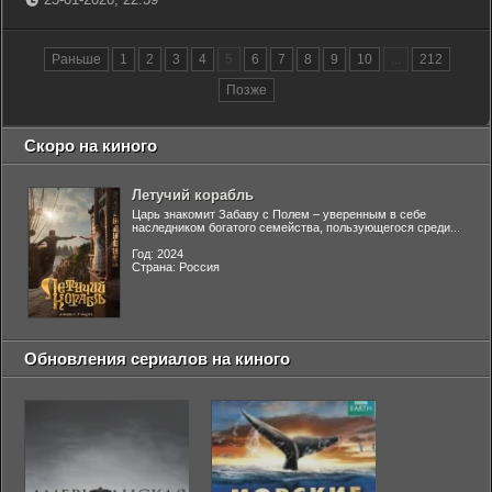
Раньше
1
2
3
4
5
6
7
8
9
10
...
212
Позже
Скоро на киного
Летучий корабль
Царь знакомит Забаву с Полем – уверенным в себе
наследником богатого семейства, пользующегося среди...
Год: 2024
Страна: Россия
Обновления сериалов на киного