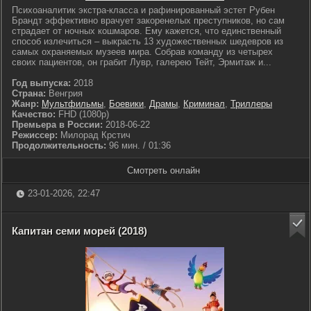
Психоаналитик экстра-класса и рафинированный эстет Рубен
Брандт эффективно врачует закоренелых преступников, но сам
страдает от ночных кошмаров. Ему кажется, что единственный
способ излечиться – выкрасть 13 художественных шедевров из
самых охраняемых музеев мира. Собрав команду из четырех
своих пациентов, он грабит Лувр, галерею Тейт, Эрмитаж и...
Год выпуска:
2018
Страна:
Венгрия
Жанр:
Мультфильмы
,
Боевики
,
Драмы
,
Криминал
,
Триллеры
Качество:
FHD (1080p)
Премьера в России:
2018-06-22
Режиссер:
Милорад Крстич
Продолжительность:
96 мин. / 01:36
Смотреть онлайн
23-01-2026, 22:47
Капитан семи морей (2018)