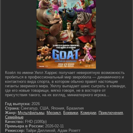
Козёл по имени Уилл Харрис получает невероятную возможность
пробиться в профессиональный мир зверобола — динамичного и
контактного вида спорта, в котором обычно правят настоящие
гиганты звериного мира. Уиллу выпадает шанс сыграть в команде,
где его новые товарищи, мягко говоря, не в восторге от
присутствия такого, на их взгляд, миниатюрного игрока...
Год выпуска:
2026
Страна:
Сингапур, США, Япония, Бразилия
Жанр:
Мультфильмы
,
Мюзикл
,
Боевики
,
Комедии
,
Приключения
,
Семейные
Качество:
FHD (1080p)
Премьера в России:
2026-02-11
Режиссер:
Тайри Диллихей, Адам Розетт