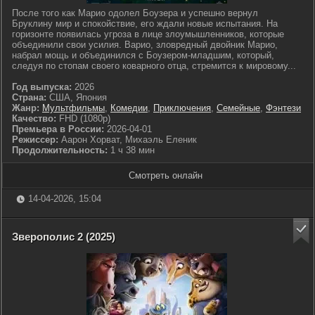
После того как Марио одолел Боузера и успешно вернул
Бруклину мир и спокойствие, его ждали новые испытания. На
горизонте появилась угроза в лице злоумышленников, которые
объединили свои усилия. Варио, зловредный двойник Марио,
набрал мощь и объединился с Боузером-младшим, который,
следуя по стопам своего коварного отца, стремится к мировому...
Год выпуска:
2026
Страна:
США, Япония
Жанр:
Мультфильмы
,
Комедии
,
Приключения
,
Семейные
,
Фэнтези
Качество:
FHD (1080p)
Премьера в России:
2026-04-01
Режиссер:
Аарон Хорват, Михаэль Еленик
Продолжительность:
1 ч 38 мин
Смотреть онлайн
14-04-2026, 15:04
Зверополис 2 (2025)