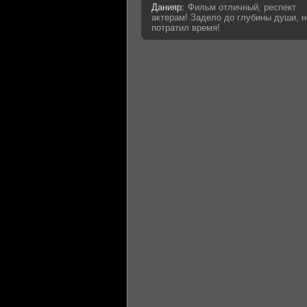
Данияр:
Фильм отличный, респект
актерам! Задело до глубины души, н
потратил время!