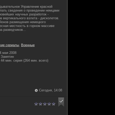
дывательное Управление красной
пать сведения о проведении немцами
овейших научных разработок -
в вертикального взлета - дисколетов.
йонов размещения немецкого
лесная местность в горном массиве
а разведчиков...
кие сериалы
,
Военные
4 мая 2008
 Замятин
44 мин. серия (264 мин. всего)
Сегодня, 14:08