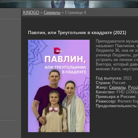
KINOGO
»
Сериалы
» Страница 4
Павлин, или Треугольник в квадрате (2021)
Преподавателя музык
называют Павлином, х
Людмиле 36, она не 
ученица Людмилы, де
устроить ее личное с
Виктора, который давн
мнению Кати, неустрое
Год выпуска:
2021
Страна:
Россия
Жанр:
Сериалы
,
Русс
Качество:
FHD (1080p
Премьера в России:
Режиссер:
Филипп Ко
Продолжительность: