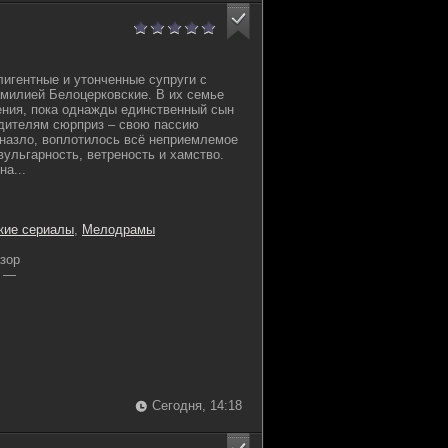
лигентные и утонченные супруги с
милией Белоцерковские. В их семье
ения, пока однажды единственный сын
одителям сюрприз – свою пассию
 назло, воплотилось всё неприемлемое
вульгарность, ветреность и хамство.
а...
кие сериалы
,
Мелодрамы
зор
—
Сегодня, 14:18