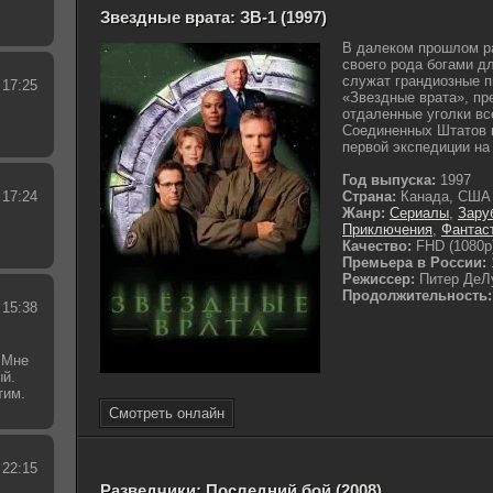
Звездные врата: ЗВ-1 (1997)
В далеком прошлом р
своего рода богами д
служат грандиозные п
 17:25
«Звездные врата», п
отдаленные уголки вс
Соединенных Штатов 
первой экспедиции на 
Год выпуска:
1997
 17:24
Страна:
Канада, США
Жанр:
Сериалы
,
Зару
Приключения
,
Фантас
Качество:
FHD (1080p
Премьера в России:
Режиссер:
Питер ДеЛ
Продолжительность:
 15:38
 Мне
ый.
тим.
.
Смотреть онлайн
 22:15
Разведчики: Последний бой (2008)