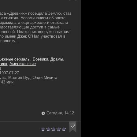
аса «Древних» посещала Землю, став
ля египтян. Напоминанием об эпохе
ирамида, а еще археологи отыскали
редоставляющие доступ в самые
еленной. Полковник вооруженных сил
по имени Джек О’Нил участвовал в
планету...
бежные сериалы
,
Боевики
,
Драмы
,
тика
,
Американские
)
1997-07-27
уис, Мартин Вуд, Энди Микита
43 мин
Сегодня, 14:12