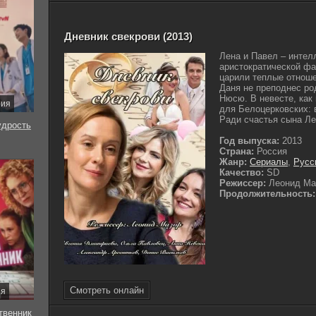
Дневник свекрови (2013)
Лена и Павел – интел
аристократической фа
царили теплые отнош
Даня не преподнес р
Нюсю. В невесте, как
рия
для Белоцерковских: 
Ради счастья сына Лен
удрость
Год выпуска:
2013
Страна:
Россия
Жанр:
Сериалы
,
Русс
Качество:
SD
Режиссер:
Леонид Ма
Продолжительность:
Смотреть онлайн
ия
твенник