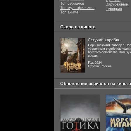
Топ сериалов
Зарубежные
Топ мультфильмов
Турецкие
Топ аниме
Скоро на киного
Летучий корабль
Царь знакомит Забаву с По
уверенным в себе наследни
богатого семейства, польз
среди...
Год: 2024
Страна: Россия
Обновления сериалов на киного