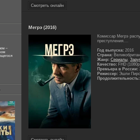
Смотреть онлайн
Мегрэ (2016)
Комиссар Мегрэ расп
преступления....
лем –
Год выпуска:
2016
ком
Страна:
Великобрита
ующегося
Жанр:
Сериалы
,
Зару
Качество:
FHD (1080p
Премьера в России:
Режиссер:
Эшли Пирс
Продолжительность:
Смотреть онлайн