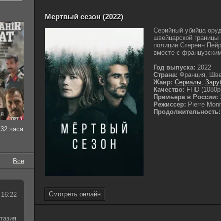
Мертвый сезон (2022)
Серийный убийца оруд
швейцарской границы 
полиции Стеренн Пей
вместе с французским
Год выпуска:
2022
Страна:
Франция, Шве
Жанр:
Сериалы
,
Зару
Качество:
FHD (1080p
Премьера в России:
Режиссер:
Pierre Mon
Продолжительность:
ия
32 часа
Все
Смотреть онлайн
 16:22
тазия