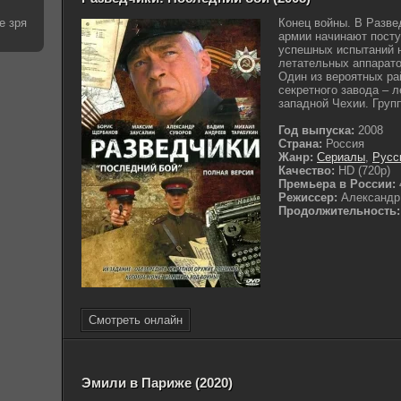
е зря
Конец войны. В Разве
армии начинают посту
успешных испытаний н
летательных аппарато
Один из вероятных ра
секретного завода – 
западной Чехии. Групп
Год выпуска:
2008
Страна:
Россия
Жанр:
Сериалы
,
Русс
Качество:
HD (720p)
Премьера в России:
Режиссер:
Александр
Продолжительность:
Смотреть онлайн
Эмили в Париже (2020)