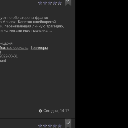
ует по обе стороны франко-
в Альпах. Капитан швейцарской
ри, переживающая личную трагедию,
и коллегами ищет маньяка....
йцария
бежные сериалы
,
Триллеры
)
2022-03-31
nard
—
Сегодня, 14:17