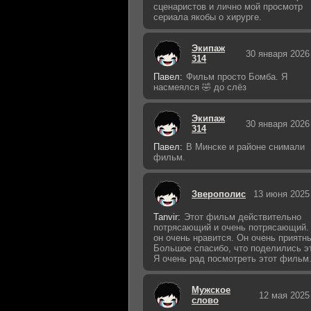
сценаристов и лично мой просмотр
сериала якобы о хирурге.
Экипаж
30 января 2026
314
Павел:
Фильм просто Бомба. Я
насмеялся 🤣 до слёз
Экипаж
30 января 2026
314
Павел:
В Минске и районе снимали
фильм.
Зверополис
13 июня 2025
Tanvir:
Этот фильм действительно
потрясающий и очень потрясающий.
он очень нравится. Он очень приятн
Большое спасибо, что поделились э
Я очень рад посмотреть этот фильм
Мужское
12 мая 2025
слово