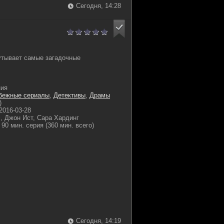
Сегодня, 14:28
утывает самые загадочные
ния
бежные сериалы
,
Детективы
,
Драмы
)
2016-03-28
, Джон Ист, Сара Хардинг
90 мин. серия (360 мин. всего)
Сегодня, 14:19