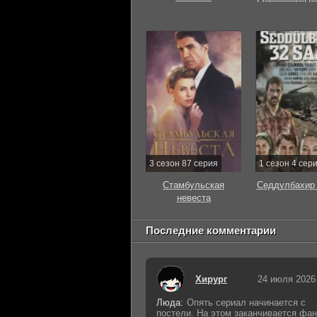
3 сезон 87 серия
1 сезон 4 сер
Стамбульская
Седдулбахир 
невеста
Последние комментарии
Хирург
24 июля 2026
Люда:
Опять сериал начинается с
постели. На этом заканчивается фан