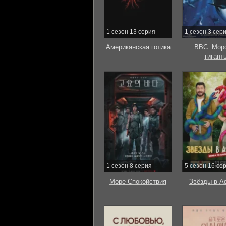
1 сезон 13 серия
1 сезон 3 сер
Американская готика
BBC: Мор
гигант
1 сезон 8 серия
5 сезон 16 се
Море Спокойствия
Звёзды в А