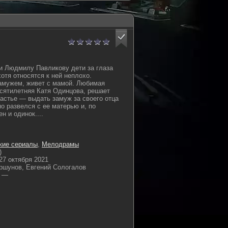
и Людмилу Павликову дети за глаза
отя относятся к ней неплохо.
замужем, живет с мамой. Любимая
сятилетняя Катя Одинцова, решает
частье — выдать замуж за своего отца
о развелся с ее матерью и, по
н и одинок....
кие сериалы
,
Мелодрамы
)
27 октября 2021
ршунов, Евгений Сологалов
—