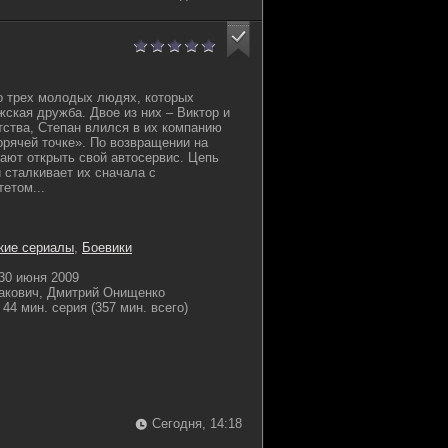
 о трех молодых людях, которых
жская дружба. Двое из них – Виктор и
тства, Степан влился в их компанию
орячей точке». По возвращении на
ают открыть свой автосервис. Цепь
 сталкивает их сначала с
етом...
кие сериалы
,
Боевики
30 июня 2009
акович, Дмитрий Онищенко
44 мин. серия (357 мин. всего)
Сегодня, 14:18