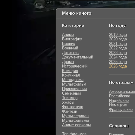
Меню киного
Категории
По году
Аниме
2019 года
Биография
2020 года
Боевик
2021 года
Военный
2022 года
Детектив
2023 года
Документальный
2024 года
Драма
2025 года
Исторический
2026 года
Комедия
Криминал
Мелодрама
По странам
Мультфильм
Приключения
Американские
Семейный
Российские
Триллер
Индийские
Ужасы
Немецкие
Фантастика
Французские
Фэнтези
Мультсериалы
Мультфильмы
Аниме сериалы
Сериалы
Топ фильмов
Русские