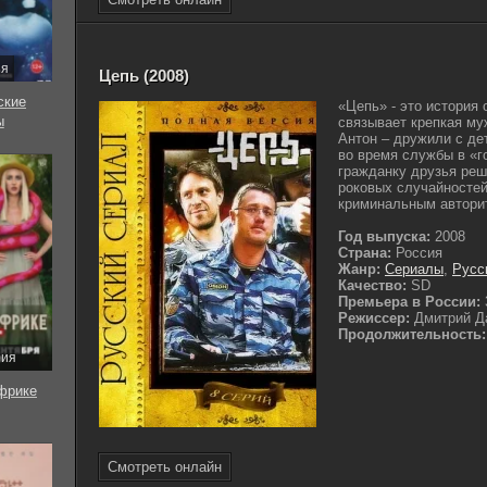
ия
Цепь (2008)
ские
«Цепь» - это история
ы
связывает крепкая му
Антон – дружили с де
во время службы в «г
гражданку друзья реш
роковых случайностей
криминальным авторит
Год выпуска:
2008
Страна:
Россия
Жанр:
Сериалы
,
Русс
Качество:
SD
Премьера в России:
Режиссер:
Дмитрий Д
Продолжительность:
рия
фрике
Смотреть онлайн