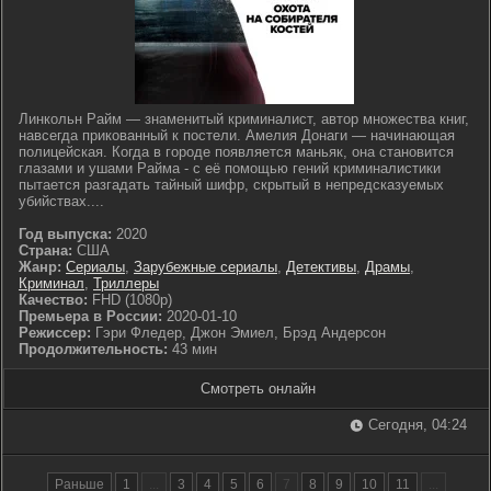
Линкольн Райм — знаменитый криминалист, автор множества книг,
навсегда прикованный к постели. Амелия Донаги — начинающая
полицейская. Когда в городе появляется маньяк, она становится
глазами и ушами Райма - с её помощью гений криминалистики
пытается разгадать тайный шифр, скрытый в непредсказуемых
убийствах....
Год выпуска:
2020
Страна:
США
Жанр:
Сериалы
,
Зарубежные сериалы
,
Детективы
,
Драмы
,
Криминал
,
Триллеры
Качество:
FHD (1080p)
Премьера в России:
2020-01-10
Режиссер:
Гэри Фледер, Джон Эмиел, Брэд Андерсон
Продолжительность:
43 мин
Смотреть онлайн
Сегодня, 04:24
Раньше
1
...
3
4
5
6
7
8
9
10
11
...