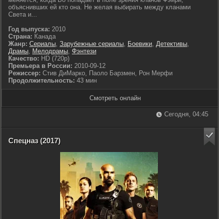
объяснивших ей кто она. Не желая выбирать между кланами
Света и...
Год выпуска:
2010
Страна:
Канада
Жанр:
Сериалы
,
Зарубежные сериалы
,
Боевики
,
Детективы
,
Драмы
,
Мелодрамы
,
Фэнтези
Качество:
HD (720p)
Премьера в России:
2010-09-12
Режиссер:
Стив ДиМарко, Паоло Барзмен, Рон Мерфи
Продолжительность:
43 мин
Смотреть онлайн
Сегодня, 04:45
Спецназ (2017)