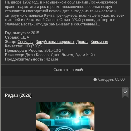
На дворе 1982 год, в насыщенном соблазнами Лос-Анджелесе
правят наркотики и рок-н-ролл. Бесконечное веселье вокруг
становится благодатной почвой для выхода из тени жестоко и
хитроумного маньяка Кента Грейнджера, вселившего ужас во всех
жителей и обитателей Сансет Стрип. Убийца находит жертв в
злачных местах, откуда заманивает в собственный...
Год выпуска:
2015
Страна:
США
Жанр:
Сериалы
,
Зарубежные сериалы
,
Драмы
,
Криминал
Качество:
HD (720p)
Премьера в России:
2015-10-27
Режиссер:
Джон Кассар, Джон Эмиел, Адам Кэйн
Продолжительность:
42 мин
Смотреть онлайн
Сегодня, 05:00
Радар (2026)