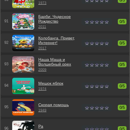
0/5
1973
Барби: Чудесное
Рождество
0/5
2011
Колобанга. Привет,
Интернет!
0/5
2017
Наша Маша и
Волшебный орех
0/5
2009
Мешок яблок
0/5
1974
Скорая помощь
0/5
1949
Ра
0/5