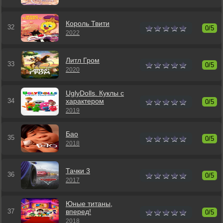
Король Твити
0/5
2022
Литл Гром
0/5
2020
UglyDolls. Куклы с
характером
0/5
2019
Бао
0/5
2018
Тачки 3
0/5
2017
Юные титаны,
вперед!
0/5
2018