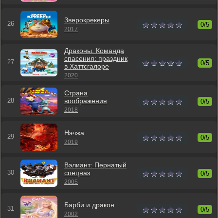
Зверокрекеры
0/5
2017
Драконы. Команда
спасения: праздник
0/5
в Хаттсгалоре
2020
Страна
воображения
0/5
2018
Нэчжа
0/5
2019
Вэлиант: Пернатый
спецназ
0/5
2005
Барби и дракон
0/5
2002