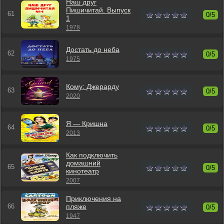
Наш друг
Пишичитай. Выпуск
0/5
1
1978
Достать до неба
0/5
1975
Кому: Джерарду
0/5
2020
Я — Кришна
0/5
2013
Как подключить
домашний
0/5
кинотеатр
2007
Приключения на
пляже
0/5
1947