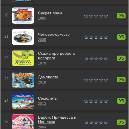
Секрет Меча
0/5
1985
Человек-оркестр
0/5
2005
Сказка про доброго
носорога
0/5
1970
Два хвоста
0/5
2018
Самолеты
0/5
2013
Барби: Принцесса и
Нищенка
0/5
2004