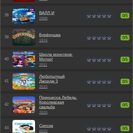
ВАЛЛ·И
0/5
2008
Бурёнушка
0/5
1974
Школа монстров:
Мотор!
0/5
2011
Любопытный
Джордж 3
0/5
2015
Принцесса Лебедь:
Королевская
0/5
свадьба
2020
Сипсик
0/5
2020