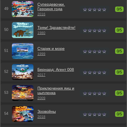
Супердевочки.
Героиня года
0/5
2016
Трям! Здравствуйте!
0/5
1980
Старик и море
0/5
1999
Бернард: Агент 008
0/5
2017
Приключения яиц и
цыпленка
0/5
2009
Зоовойны
0/5
2018