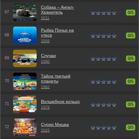
Собака – Ангел-
Хранитель
0/5
2011
Рыбка Поньо на
утесе
0/5
2008
Случаи
0/5
1990
Тайна третьей
планеты
0/5
1982
Волшебное кольцо
0/5
1979
Супер Мишка
0/5
2025