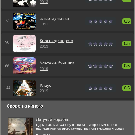
2013
Злые мультики
0/5
1991
Кровь единорога
0/5
2013
Улетные букашки
0/5
2019
Клаус
0/5
2019
Скоро на киного
Летучий корабль
Царь знакомит Забаву с Полем – уверенным в себе
наследником богатого семейства, пользующегося среди...