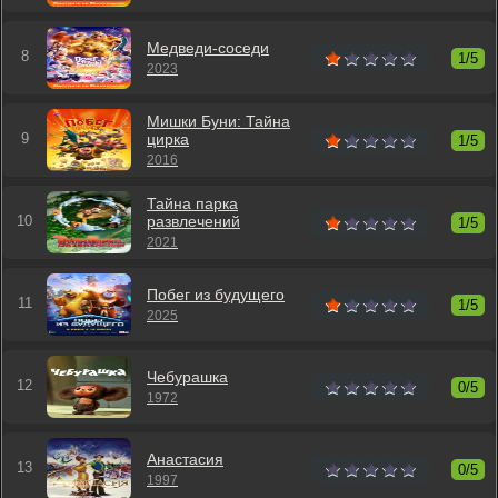
Медведи-соседи
1/5
2023
Мишки Буни: Тайна
цирка
1/5
2016
Тайна парка
развлечений
1/5
2021
Побег из будущего
1/5
2025
Чебурашка
0/5
1972
Анастасия
0/5
1997