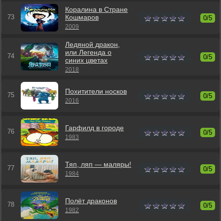
Коралина в Стране
Кошмаров
0/5
2009
Ледяной дракон,
или Легенда о
0/5
синих цветах
2018
Похитители носков
0/5
2016
Гарфилд в городе
0/5
1983
Тяп, ляп — маляры!
0/5
1984
Полёт драконов
0/5
1982