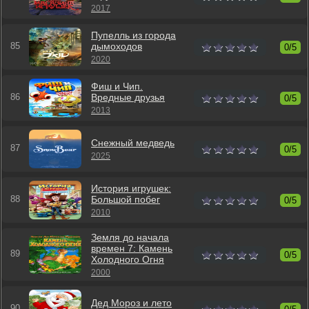
2017
Пупелль из города
дымоходов
0/5
2020
Фиш и Чип.
Вредные друзья
0/5
2013
Снежный медведь
0/5
2025
История игрушек:
Большой побег
0/5
2010
Земля до начала
времен 7: Камень
0/5
Холодного Огня
2000
Дед Мороз и лето