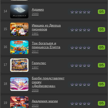
Адажио
0/5
2000
Ивашка из Дворца
пионеров
0/5
1981
Три богатыря и
принцесса Египта
0/5
2017
Геркулес
0/5
1997
Барби представляет
сказку
0/5
«Дюймовочка»
2009
Академия магии
0/5
2020