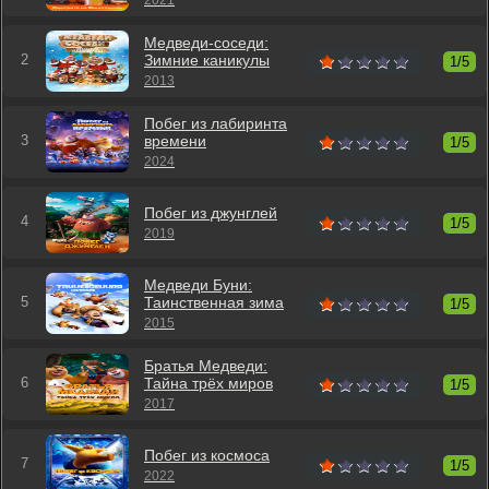
2021
Медведи-соседи:
Зимние каникулы
1/5
2013
Побег из лабиринта
времени
1/5
2024
Побег из джунглей
1/5
2019
Медведи Буни:
Таинственная зима
1/5
2015
Братья Медведи:
Тайна трёх миров
1/5
2017
Побег из космоса
1/5
2022