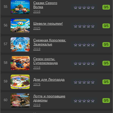
Сказки Серого
Волка
0/5
2016
Шевели перьями!
0/5
2025
Снежная Королева:
Зазеркалье
0/5
2019
Сезон охоты.
Суперкоманда
0/5
2018
Дом для Леопарда
0/5
1979
Лотте и пропавшие
драконы
0/5
2019