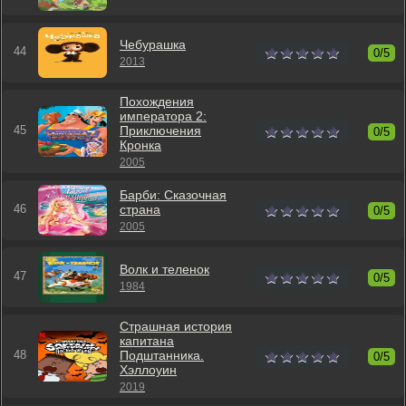
Чебурашка
0/5
2013
Похождения
императора 2:
Приключения
0/5
Кронка
2005
Барби: Сказочная
страна
0/5
2005
Волк и теленок
0/5
1984
Страшная история
капитана
Подштанника.
0/5
Хэллоуин
2019