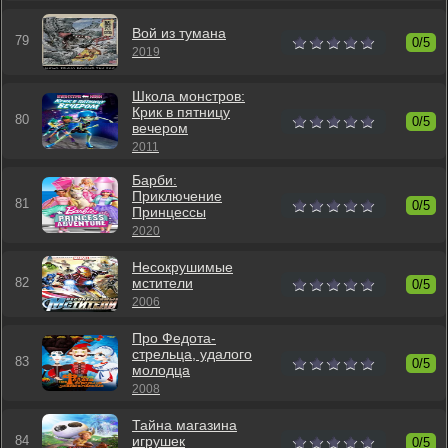
Вой из тумана
0/5
2019
Школа монстров:
Крик в пятницу
0/5
вечером
2011
Барби:
Приключение
0/5
Принцессы
2020
Несокрушимые
мстители
0/5
2006
Про Федота-
стрельца, удалого
0/5
молодца
2008
Тайна магазина
игрушек
0/5