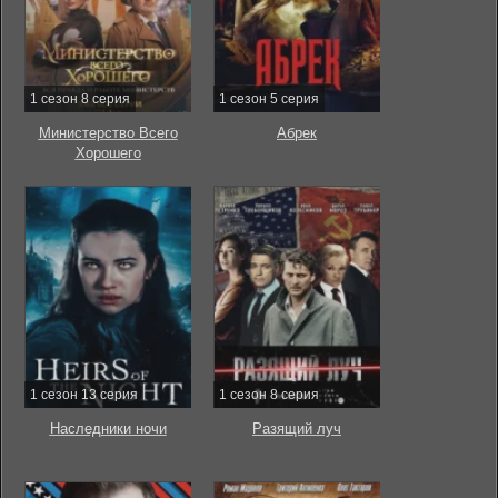
1 сезон 8 серия
1 сезон 5 серия
Министерство Всего
Абрек
Хорошего
1 сезон 13 серия
1 сезон 8 серия
Наследники ночи
Разящий луч