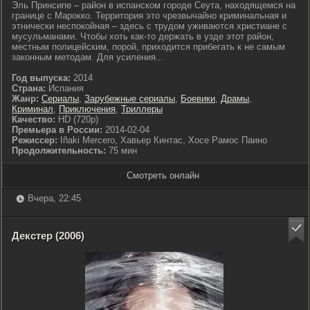
Эль Принсипе – район в испанском городе Сеута, находящемся на
границе с Марокко. Территория это чрезвычайно криминальная и
этнически неспокойная – здесь с трудом уживаются христиане с
мусульманами. Чтобы хоть как-то держать в узде этот район,
местным полицейским, порой, приходится прибегать к не самым
законным методам. Для усиления...
Год выпуска:
2014
Страна:
Испания
Жанр:
Сериалы
,
Зарубежные сериалы
,
Боевики
,
Драмы
,
Криминал
,
Приключения
,
Триллеры
Качество:
HD (720p)
Премьера в России:
2014-02-04
Режиссер:
Iñaki Mercero, Хавьер Кинтас, Хосе Рамос Паино
Продолжительность:
75 мин
Смотреть онлайн
Вчера, 22:45
Декстер (2006)