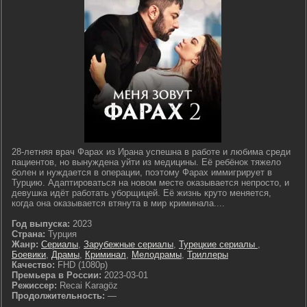
28-летняя врач Фарах из Ирана успешна в работе и любима среди
пациентов, но вынуждена уйти из медицины. Её ребёнок тяжело
болен и нуждается в операции, поэтому Фарах иммигрирует в
Турцию. Адаптироваться на новом месте оказывается непросто, и
девушка идёт работать уборщицей. Её жизнь круто меняется,
когда она оказывается втянута в мир криминала....
Год выпуска:
2023
Страна:
Турция
Жанр:
Сериалы
,
Зарубежные сериалы
,
Турецкие сериалы
,
Боевики
,
Драмы
,
Криминал
,
Мелодрамы
,
Триллеры
Качество:
FHD (1080p)
Премьера в России:
2023-03-01
Режиссер:
Recai Karagöz
Продолжительность:
—