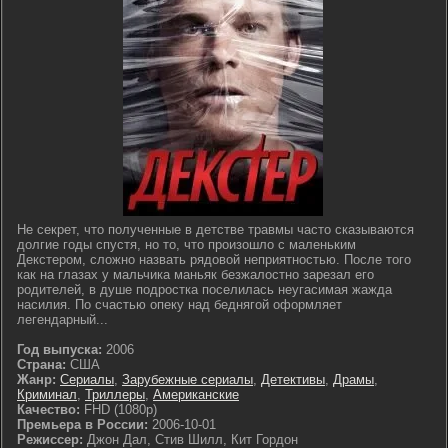
Не секрет, что полученные в детстве травмы часто сказываются
долгие годы спустя, но то, что произошло с маленьким
Декстером, сложно назвать рядовой неприятностью. После того
как на глазах у мальчика маньяк безжалостно зарезал его
родителей, в душе подростка поселилась неугасимая жажда
насилия. По счастью опеку над беднягой оформляет
легендарный...
Год выпуска:
2006
Страна:
США
Жанр:
Сериалы
,
Зарубежные сериалы
,
Детективы
,
Драмы
,
Криминал
,
Триллеры
,
Американские
Качество:
FHD (1080p)
Премьера в России:
2006-10-01
Режиссер:
Джон Дал, Стив Шилл, Кит Гордон