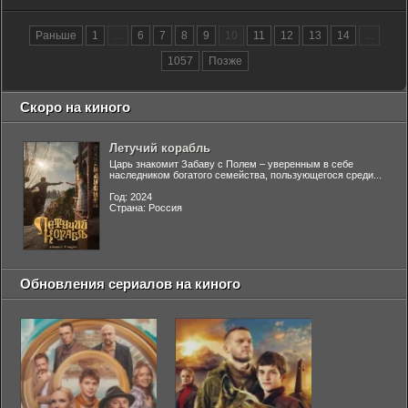
Раньше
1
...
6
7
8
9
10
11
12
13
14
...
1057
Позже
Скоро на киного
Летучий корабль
Царь знакомит Забаву с Полем – уверенным в себе
наследником богатого семейства, пользующегося среди...
Год: 2024
Страна: Россия
Обновления сериалов на киного