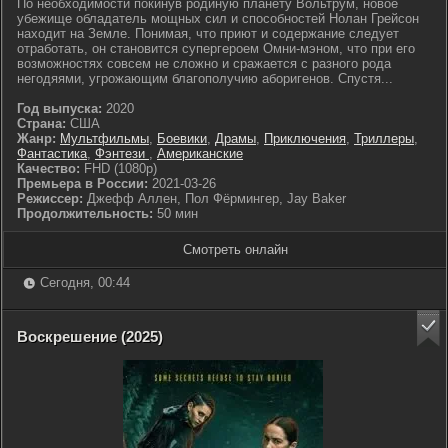
По необходимости покинув родиную планету Вольтрум, новое
убежище обладатель мощных сил и способностей Нолан Грейсон
находит на Земле. Понимая, что приют и содержание следует
отработать, он становится супергероем Омни-мэном, что при его
возможностях совсем не сложно и сражается с разного рода
негодяями, угрожающим благополучию аборигенов. Спустя...
Год выпуска:
2020
Страна:
США
Жанр:
Мультфильмы
,
Боевики
,
Драмы
,
Приключения
,
Триллеры
,
Фантастика
,
Фэнтези
,
Американские
Качество:
FHD (1080p)
Премьера в России:
2021-03-26
Режиссер:
Джефф Аллен, Пол Фёрмингер, Jay Baker
Продолжительность:
50 мин
Смотреть онлайн
Сегодня, 00:44
Воскрешение (2025)