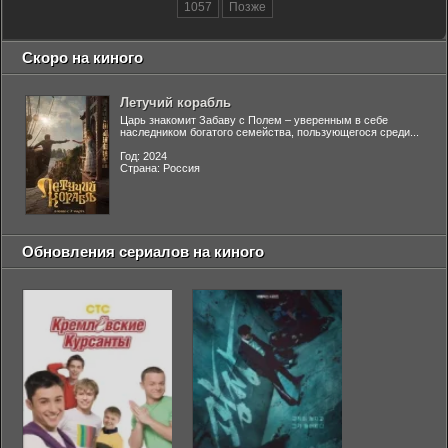
1057
Позже
Скоро на киного
Летучий корабль
Царь знакомит Забаву с Полем – уверенным в себе
наследником богатого семейства, пользующегося среди...
Год: 2024
Страна: Россия
Обновления сериалов на киного