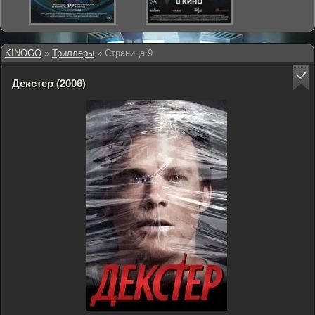
KINOGO
»
Триллеры
» Страница 9
Декстер (2006)