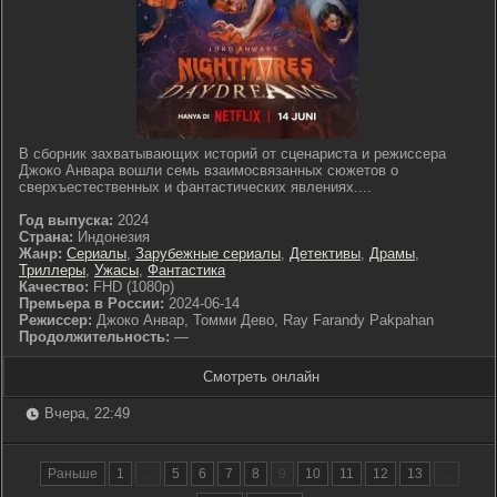
В сборник захватывающих историй от сценариста и режиссера
Джоко Анвара вошли семь взаимосвязанных сюжетов о
сверхъестественных и фантастических явлениях....
Год выпуска:
2024
Страна:
Индонезия
Жанр:
Сериалы
,
Зарубежные сериалы
,
Детективы
,
Драмы
,
Триллеры
,
Ужасы
,
Фантастика
Качество:
FHD (1080p)
Премьера в России:
2024-06-14
Режиссер:
Джоко Анвар, Томми Дево, Ray Farandy Pakpahan
Продолжительность:
—
Смотреть онлайн
Вчера, 22:49
Раньше
1
...
5
6
7
8
9
10
11
12
13
...