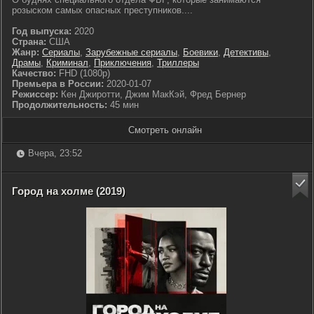
розыском самых опасных преступников....
Год выпуска:
2020
Страна:
США
Жанр:
Сериалы
,
Зарубежные сериалы
,
Боевики
,
Детективы
,
Драмы
,
Криминал
,
Приключения
,
Триллеры
Качество:
FHD (1080p)
Премьера в России:
2020-01-07
Режиссер:
Кен Джиротти, Джим МакКэй, Фред Бернер
Продолжительность:
45 мин
Смотреть онлайн
Вчера, 23:52
Город на холме (2019)