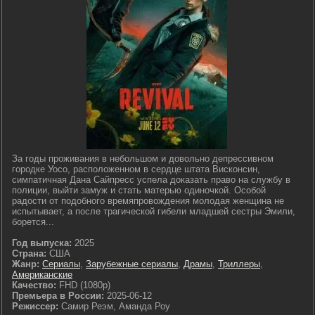
За годы проживания в небольшом и довольно депрессивном
городке Уосо, расположенном в сердце штата Висконсин,
симпатичная Дана Сайпресс успела доказать право на службу в
полиции, выйти замуж и стать матерью одиночкой. Особой
радости от подобного времяпровождения молодая женщина не
испытывает, а после трагической гибели младшей сестры Эмили,
борется...
Год выпуска:
2025
Страна:
США
Жанр:
Сериалы
,
Зарубежные сериалы
,
Драмы
,
Триллеры
,
Американские
Качество:
FHD (1080p)
Премьера в России:
2025-06-12
Режиссер:
Самир Реэм, Аманда Роу