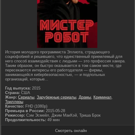
История молодого программиста Эллиота, страдающего
социофобией и решившего, что единственный приемлемый для
него способ взаимодействия с людьми — это профессия хакера.
Таким образом, он быстро оказывается в том самом месте, где
пересекаются интересы его работодателя — фирмы,
занимающейся кибербезопасностью, — и подпольных
организаций, которые...
Год выпуска:
2015
Страна:
США
Жанр:
Сериалы
,
Зарубежные сериалы
,
Драмы
,
Криминал
,
Триллеры
Качество:
FHD (1080p)
Премьера в России:
2015-05-28
Режиссер:
Сэм Эсмейл, Джим МакКэй, Триша Брок
Продолжительность:
49 мин
Смотреть онлайн