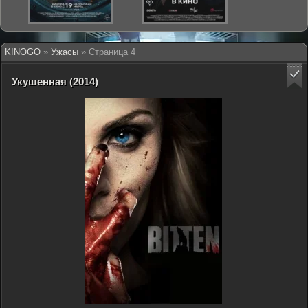
KINOGO
»
Ужасы
» Страница 4
Укушенная (2014)