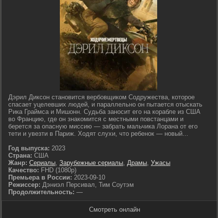
Дэрил Диксон становится вербовщиком Содружества, которое
спасает уцелевших людей, и параллельно он пытается отыскать
Рика Граймса и Мишонн. Судьба заносит его на корабле из США
во Францию, где он знакомится с местными повстанцами и
берется за опасную миссию — забрать мальчика Лорана от его
тети и увезти в Париж. Ходят слухи, что ребенок — новый...
Год выпуска:
2023
Страна:
США
Жанр:
Сериалы
,
Зарубежные сериалы
,
Драмы
,
Ужасы
Качество:
FHD (1080p)
Премьера в России:
2023-09-10
Режиссер:
Дэниэл Персивал, Тим Соутэм
Продолжительность:
—
Смотреть онлайн