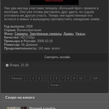
Уже два месяца участники телешоу «Большой брат» провели в
изоляции. Они уже готовы растерзать друг друга, но судьба
уготовила им другую участь. Теперь они единственные кто
остался в живых и вынуждены противостоять нападению зомби....
Год выпуска:
2008
Страна:
Великобритания
Жанр:
Сериалы
,
Зарубежные сериалы
,
Драмы
,
Ужасы
Качество:
HD (720p)
Премьера в России:
2008-10-18
Режиссер:
Ян Деманж
Продолжительность:
141 мин. всего
Смотреть онлайн
Вчера, 21:20
Раньше
1
2
3
4
5
6
7
8
9
10
...
530
Позже
Скоро на киного
Летучий корабль