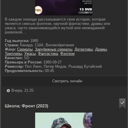
В каждом эпизоде рассказывается своя история, которая
является смесью фэнтези, научной фантастики, драмы или
ужаса, часто заканчивающейся жуткой или неожиданной
развязкой....
Год выпуска:
1985
Страна:
Канада, США, Великобритания
Жанр:
Сериалы
,
Зарубежные сериалы
,
Детективы
,
Драмы
,
Триллеры
,
Ужасы
,
Фантастика
,
Фэнтези
Качество:
SD
Премьера в России:
1985-09-27
Режиссер:
Пол Линч, Питер Медак, Рышард Бугайский
Продолжительность:
00:45
Смотреть онлайн
Вчера, 21:25
Школа; Фронт (2023)