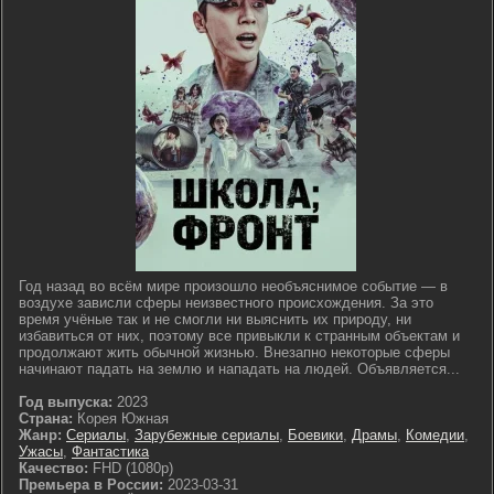
Год назад во всём мире произошло необъяснимое событие — в
воздухе зависли сферы неизвестного происхождения. За это
время учёные так и не смогли ни выяснить их природу, ни
избавиться от них, поэтому все привыкли к странным объектам и
продолжают жить обычной жизнью. Внезапно некоторые сферы
начинают падать на землю и нападать на людей. Объявляется...
Год выпуска:
2023
Страна:
Корея Южная
Жанр:
Сериалы
,
Зарубежные сериалы
,
Боевики
,
Драмы
,
Комедии
,
Ужасы
,
Фантастика
Качество:
FHD (1080p)
Премьера в России:
2023-03-31