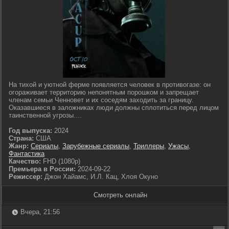
На тихой и уютной ферме появляется человек в противогазе: он
огораживает территорию непонятным порошком и запрещает
членам семьи Ченновет и их соседям заходить за границу.
Оказавшиеся в заложниках люди должны сплотиться перед лицом
таинственной угрозы....
Год выпуска:
2024
Страна:
США
Жанр:
Сериалы
,
Зарубежные сериалы
,
Триллеры
,
Ужасы
,
Фантастика
Качество:
FHD (1080p)
Премьера в России:
2024-09-22
Режиссер:
Джон Хайамс, И.Л. Кац, Хлоя Окуно
Смотреть онлайн
Вчера, 21:56