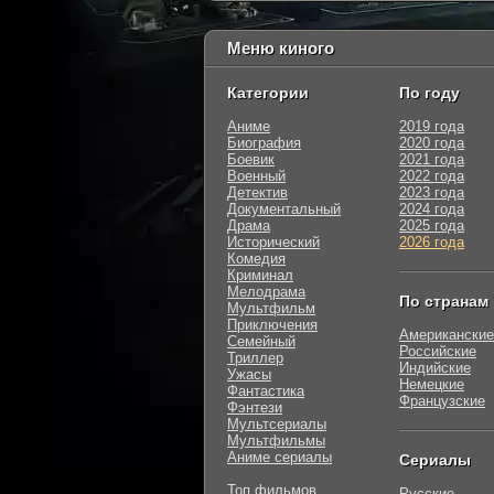
Меню киного
Категории
По году
Аниме
2019 года
Биография
2020 года
Боевик
2021 года
Военный
2022 года
Детектив
2023 года
Документальный
2024 года
Драма
2025 года
Исторический
2026 года
Комедия
Криминал
Мелодрама
По странам
Мультфильм
Приключения
Американские
Семейный
Российские
Триллер
Индийские
Ужасы
Немецкие
Фантастика
Французские
Фэнтези
Мультсериалы
Мультфильмы
Аниме сериалы
Сериалы
Топ фильмов
Русские