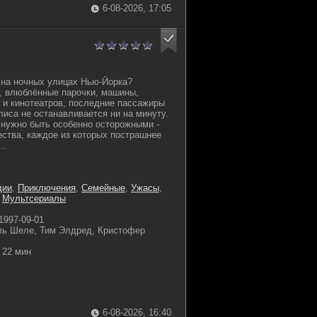
6-08-2026, 17:05
 на ночных улицах Нью-Йорка?
, влюблённые парочки, машины,
 и кинотеатров, последние пассажиры
лиса не останавливается ни на минуту.
 нужно быть особенно осторожными -
ства, каждое из которых пострашнее
..
дии
,
Приключения
,
Семейные
,
Ужасы
,
,
Мультсериалы
1997-09-01
ль Шеле, Тим Элдред, Кристофер
22 мин
6-08-2026, 16:40