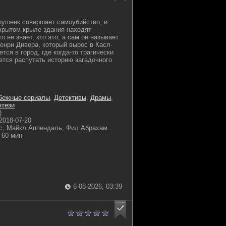
ушенк совершает самоубийство, и
акрытом крыле здания находят
о не знает, кто это, а сам он называет
Генри Дивера, который вырос в Касл-
тся в город, где когда-то трагически
ается распутать историю загадочного
бежные сериалы
,
Детективы
,
Драмы
,
нтези
)
2018-07-20
нс, Майкл Аппендаль, Фил Абрахам
60 мин
6-08-2026, 03:39