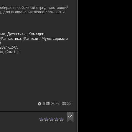
обирает необычный отряд, состоящий
, для выполнения особо сложных и
ные
,
Детективы
,
Комедии
,
,
Фантастика
,
Фэнтези
,
Мультсериалы
)
2024-12-05
рс, Сэм Лю
6-08-2026, 00:33