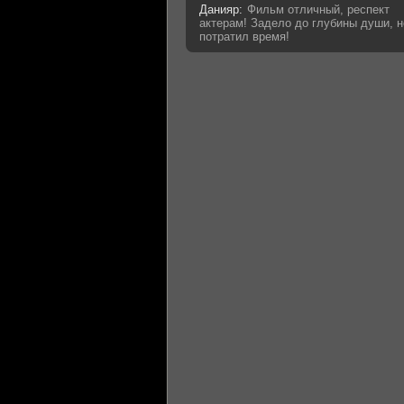
Данияр:
Фильм отличный, респект
актерам! Задело до глубины души, н
потратил время!