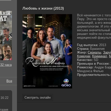
Любовь к жизни (2013)
Всё начинается с того
Перу. Это не просто с
больницей, а его жена
дерматологом. И это н
весьма значительный 
решает пойти по стоп
медицинский факультет
Год выпуска:
2013
Страна:
Бразилия
Жанр:
Сериалы
,
Зару
Комедии
,
Криминал
,
ия
Качество:
SD
Премьера в России:
32 часа
Режиссер:
Андре Бар
Мендонса Филью
Продолжительность:
Все
Смотреть онлайн
 16:22
тазия