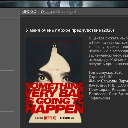
KINOGO
»
Ужасы
» Страница 8
У меня очень плохое предчувствие (2026)
В центре сюжета нах
и Ники Каннингем, ко
жениха устраивает сю
церемонию в загородн
заснеженном лесу, п
атмосферу. Рэйчел и 
обсудить организацио
Год выпуска:
2026
Страна:
США
Жанр:
Сериалы
,
Зару
Качество:
FHD (1080p
Премьера в России:
Режиссер:
Лиза Брюл
Тофильская