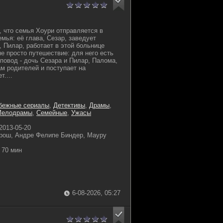
, что семья Хоури отправляется в
емья: её глава, Сезар, заведует
, Пилар, работает в этой больнице
е просто путешествие: для него есть
повод - дочь Сезара и Пилар, Палома,
ам родителей и поступает на
....
бежные сериалы
,
Детективы
,
Драмы
,
Мелодрамы
,
Семейные
,
Ужасы
2013-05-20
рош, Андре Фелипе Биндер, Мауру
70 мин
6-08-2026, 05:27