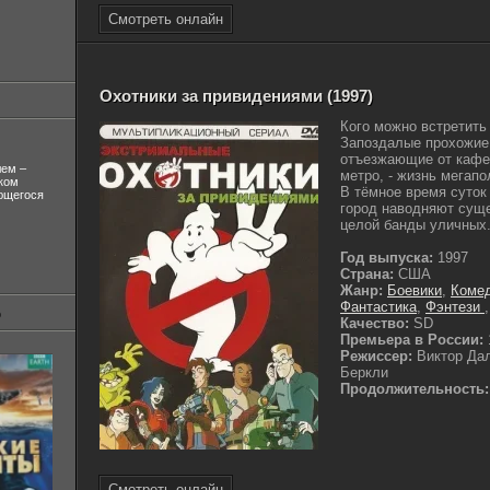
Смотреть онлайн
Охотники за привидениями (1997)
Кого можно встретить
Запоздалые прохожие
отъезжающие от кафе
лем –
метро, - жизнь мегапо
ком
В тёмное время суток
ующегося
город наводняют суще
целой банды уличных.
Год выпуска:
1997
Страна:
США
Жанр:
Боевики
,
Коме
Фантастика
,
Фэнтези
Качество:
SD
Премьера в России:
Режиссер:
Виктор Да
Беркли
Продолжительность:
Смотреть онлайн