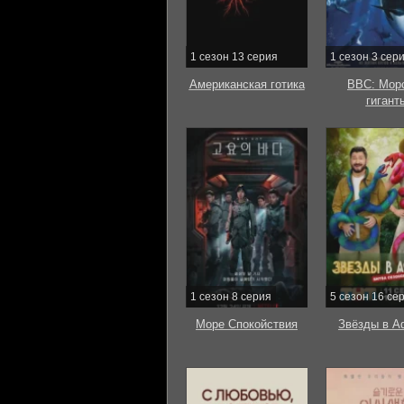
1 сезон 13 серия
1 сезон 3 сер
Американская готика
BBC: Мор
гигант
1 сезон 8 серия
5 сезон 16 се
Море Спокойствия
Звёзды в А