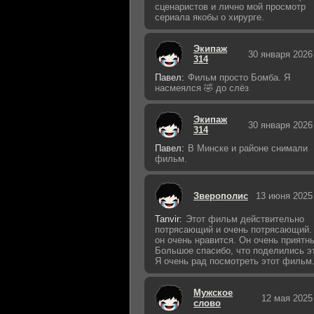
сценаристов и лично мой просмотр
сериала якобы о хирурге.
Экипаж
30 января 2026
314
Павел:
Фильм просто Бомба. Я
насмеялся 🤣 до слёз
Экипаж
30 января 2026
314
Павел:
В Минске и районе снимали
фильм.
Зверополис
13 июня 2025
Tanvir:
Этот фильм действительно
потрясающий и очень потрясающий.
он очень нравится. Он очень приятн
Большое спасибо, что поделились э
Я очень рад посмотреть этот фильм
Мужское
12 мая 2025
слово