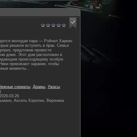
одится молодая пара — Рэйчел Харкин
торые решили вступить в брак. Семья
рприз, предложив провести
ом доме. Этот дом расположен в
ридающем происходящему особую
Ники приезжают заранее, чтобы
нные моменты...
бежные сериалы
,
Драмы
,
Ужасы
)
2026-03-26
ьманн, Аксель Кэролин, Вероника