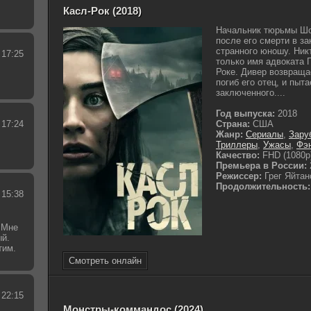
Касл-Рок (2018)
Начальник тюрьмы Шо
после его смерти в з
странного юношу. Никт
 17:25
только имя адвоката 
Роке. Дивер возвращае
погиб его отец, и пыт
заключенного....
Год выпуска:
2018
 17:24
Страна:
США
Жанр:
Сериалы
,
Зару
Триллеры
,
Ужасы
,
Фэ
Качество:
FHD (1080p
Премьера в России:
Режиссер:
Грег Яйта
Продолжительность:
 15:38
 Мне
ый.
тим.
.
Смотреть онлайн
 22:15
Монстры-коммандос (2024)