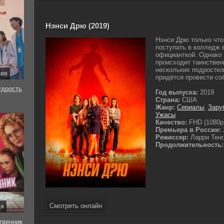
Нэнси Дрю (2019)
Нэнси Дрю только что
поступать в колледж 
официанткой. Однако
происходит таинствен
нескольких подростко
рия
придётся провести со
удрость
Год выпуска:
2019
Страна:
США
Жанр:
Сериалы
,
Зару
Ужасы
Качество:
FHD (1080p
Премьера в России:
Режиссер:
Ларри Тенг
Продолжительность:
Смотреть онлайн
ия
твенник