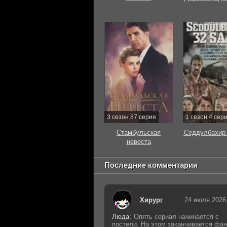
3 сезон 87 серия
1 сезон 4 сер
Стамбульская
Седдулбахир 
невеста
Последние комментарии
Хирург
24 июля 2026
Люда:
Опять сериал начинается с
постели. На этом заканчивается фан