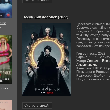
ия
Песочный человек (2022)
ские
Царством сновидений
ы
Берджесс случайно н
ловушку. Отобрав три
темницу, откуда полу
Главному герою помог
одну из защитных рун
параллельном измерен
Год выпуска:
2022
Страна:
США, Велико
Жанр:
Сериалы
,
Боев
Американские
Качество:
FHD (1080p
Премьера в России:
Режиссер:
Джейми Ча
Продолжительность:
рия
фрике
Смотреть онлайн