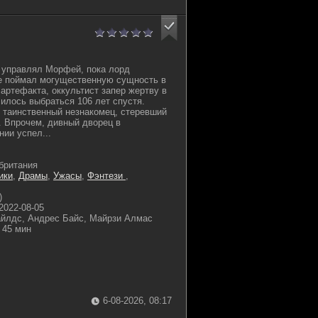
 управлял Морфей, пока лорд
е поймал могущественную сущность в
 артефакта, оккультист запер жертву в
чилось выбраться 106 лет спустя.
 таинственный незнакомец, стеревший
. Впрочем, дивный дворец в
ии успел...
британия
ики
,
Драмы
,
Ужасы
,
Фэнтези
,
)
2022-08-05
йлдс, Андрес Байс, Майрзи Алмас
45 мин
6-08-2026, 08:17