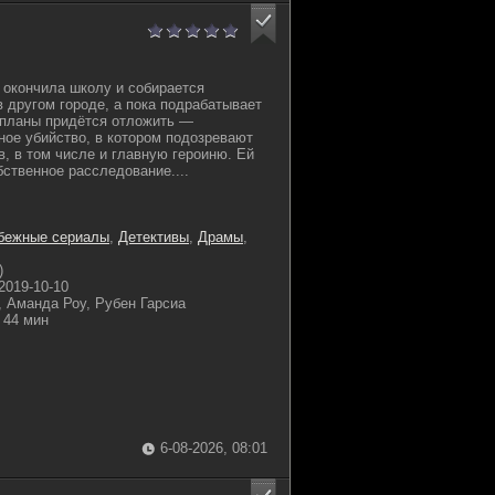
 окончила школу и собирается
в другом городе, а пока подрабатывает
 планы придётся отложить —
ное убийство, в котором подозревают
в, в том числе и главную героиню. Ей
бственное расследование....
бежные сериалы
,
Детективы
,
Драмы
,
)
2019-10-10
, Аманда Роу, Рубен Гарсиа
44 мин
6-08-2026, 08:01