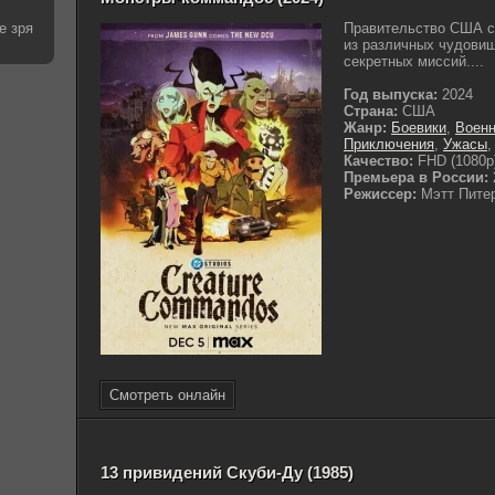
е зря
Правительство США с
из различных чудовищ
секретных миссий....
Год выпуска:
2024
Страна:
США
Жанр:
Боевики
,
Воен
Приключения
,
Ужасы
Качество:
FHD (1080p
Премьера в России:
Режиссер:
Мэтт Пите
Смотреть онлайн
13 привидений Скуби-Ду (1985)