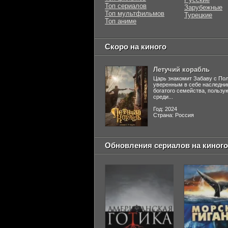
Топ сериалов
Зарубежные
Топ мультфильмов
Турецкие
Топ аниме
Скоро на киного
Летучий корабль
Царь знакомит Забаву с По
уверенным в себе наследни
богатого семейства, польз
среди...
Год: 2024
Страна: Россия
Обновления сериалов на киного