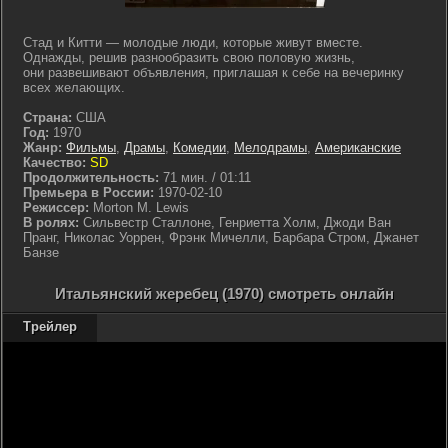
Стад и Китти — молодые люди, которые живут вместе.
Однажды, решив разнообразить свою половую жизнь,
они развешивают объявления, приглашая к себе на вечеринку
всех желающих.
Страна:
США
Год:
1970
Жанр:
Фильмы
,
Драмы
,
Комедии
,
Мелодрамы
,
Американские
Качество:
SD
Продолжительность:
71 мин. / 01:11
Премьера в России:
1970-02-10
Режиссер:
Morton M. Lewis
В ролях:
Сильвестр Сталлоне, Генриетта Холм, Джоди Ван
Пранг, Николас Уоррен, Фрэнк Мичелли, Барбара Стром, Джанет
Банзе
Итальянский жеребец (1970) смотреть онлайн
Трейлер