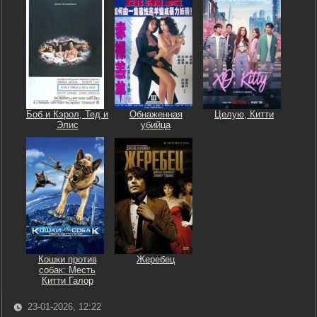
Боб и Кэрол, Тед и
Обнаженная
Целую, Китти
Элис
убийца
Кошки против
Жеребец
собак: Месть
Китти Галор
23-01-2026, 12:22