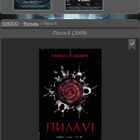
KINOGO
»
Фильмы
» Пила 6
Пила 6 (2009)