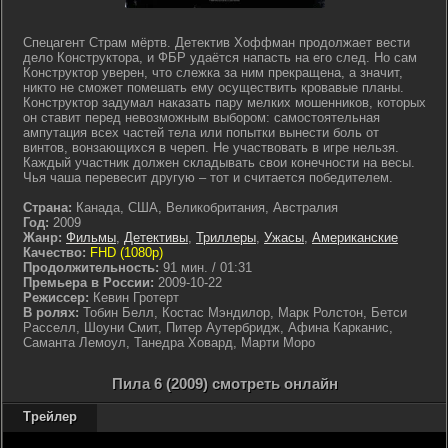
Спецагент Страм мёртв. Детектив Хоффман продолжает вести
дело Конструктора, и ФБР удаётся напасть на его след. Но сам
Конструктор уверен, что слежка за ним прекращена, а значит,
никто не сможет помешать ему осуществить кровавые планы.
Конструктор задумал наказать пару мелких мошенников, которых
он ставит перед невозможным выбором: самостоятельная
ампутация всех частей тела или попытки вынести боль от
винтов, вонзающихся в череп. Не участвовать в игре нельзя.
Каждый участник должен складывать свои конечности на весы.
Чья чаша перевесит другую – тот и считается победителем.
Страна:
Канада, США, Великобритания, Австралия
Год:
2009
Жанр:
Фильмы
,
Детективы
,
Триллеры
,
Ужасы
,
Американские
Качество:
FHD (1080p)
Продолжительность:
91 мин. / 01:31
Премьера в России:
2009-10-22
Режиссер:
Кевин Гротерт
В ролях:
Тобин Белл, Костас Мэндилор, Марк Ролстон, Бетси
Расселл, Шоуни Смит, Питер Аутербридж, Афина Карканис,
Саманта Лемоул, Танедра Ховард, Марти Моро
Пила 6 (2009) смотреть онлайн
Трейлер