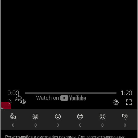
👍
😁
😲
😢
😡
👎
0
0
0
0
0
0
Регистрируйся
и смотри без рекламы. Для зарегистрированных