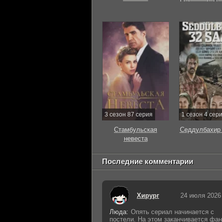
3 сезон 87 серия
1 сезон 4 сер
Стамбульская
Седдулбахир 
невеста
Последние комментарии
Хирург
24 июля 2026
Люда:
Опять сериал начинается с
постели. На этом заканчивается фан