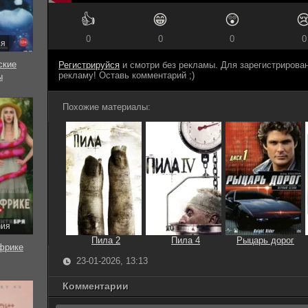
👍
😁
😲

0
0
0
0
ия
ские
Регистрируйся
и смотри без рекламы. Для зарегистриров
рекламу! Оставь комментарий ;)
ы
Похожие материалы:
рия
Пила 2
Пила 4
Рыцарь дорог
фрике
23-01-2026, 13:13
Комментарии