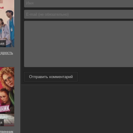
рия
удрость
Отправить комментарий
ия
твенник