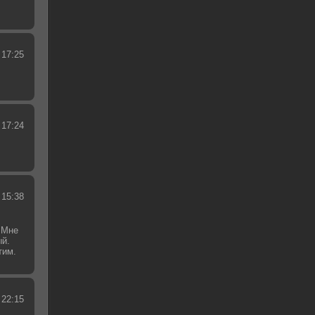
 17:25
 17:24
 15:38
 Мне
ый.
тим.
.
 22:15