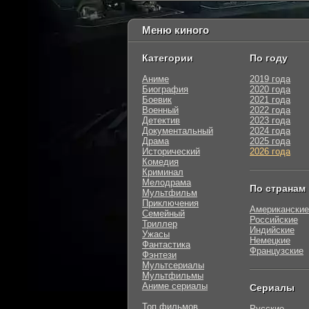
Меню киного
Категории
По году
Аниме
2019 года
Биография
2020 года
Боевик
2021 года
Военный
2022 года
Детектив
2023 года
Документальный
2024 года
Драма
2025 года
Исторический
2026 года
Комедия
Криминал
Мелодрама
По странам
Мультфильм
Приключения
Американские
Семейный
Российские
Триллер
Индийские
Ужасы
Немецкие
Фантастика
Французские
Фэнтези
Мультсериалы
Мультфильмы
Аниме сериалы
Сериалы
Топ фильмов
Русские