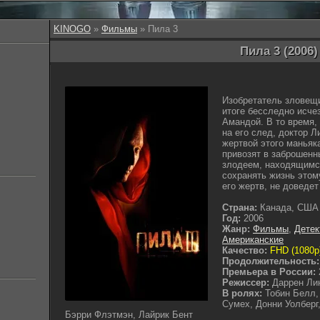
KINOGO
»
Фильмы
» Пила 3
Пила 3 (2006)
Изобретатель зловещи
итоге бесследно исче
Амандой. В то время,
на его след, доктор 
жертвой этого манья
привозят в заброшенн
злодеем, находящимс
сохранять жизнь этом
его жертв, не доведе
Страна:
Канада, США
Год:
2006
Жанр:
Фильмы
,
Детек
Американские
Качество:
FHD (1080p
Продолжительность:
Премьера в России:
Режиссер:
Даррен Ли
В ролях:
Тобин Белл,
Сумех, Донни Уолберг
Бэрри Флэтмэн, Лайрик Бент