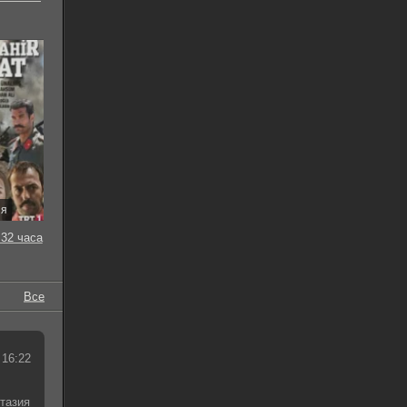
ия
32 часа
Все
 16:22
тазия