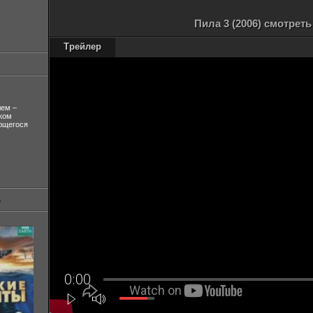
Пила 3 (2006) смотрет
Трейлер
лем –
ком
ующегося