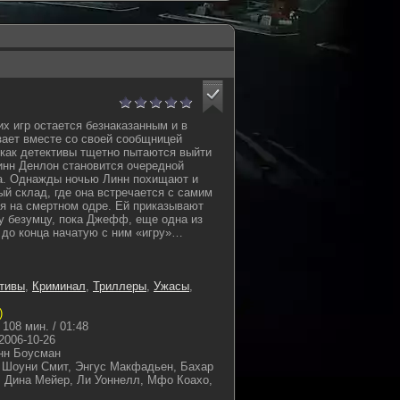
х игр остается безнаказанным и в
зает вместе со своей сообщницей
 как детективы тщетно пытаются выйти
Линн Денлон становится очередной
ка. Однажды ночью Линн похищают и
ый склад, где она встречается с самим
я на смертном одре. Ей приказывают
у безумцу, пока Джефф, еще одна из
т до конца начатую с ним «игру»…
тивы
,
Криминал
,
Триллеры
,
Ужасы
,
)
108 мин. / 01:48
2006-10-26
нн Боусман
 Шоуни Смит, Энгус Макфадьен, Бахар
, Дина Мейер, Ли Уоннелл, Мфо Коахо,