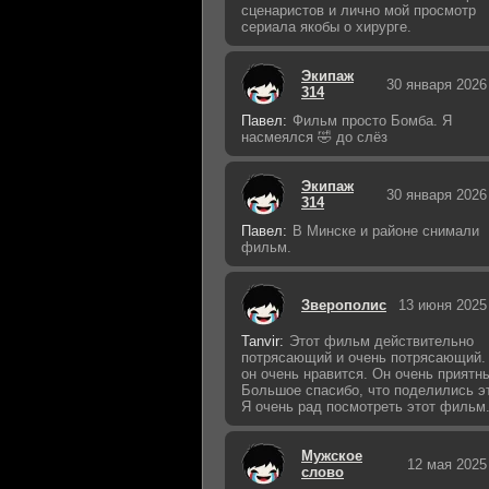
сценаристов и лично мой просмотр
сериала якобы о хирурге.
Экипаж
30 января 2026
314
Павел:
Фильм просто Бомба. Я
насмеялся 🤣 до слёз
Экипаж
30 января 2026
314
Павел:
В Минске и районе снимали
фильм.
Зверополис
13 июня 2025
Tanvir:
Этот фильм действительно
потрясающий и очень потрясающий.
он очень нравится. Он очень приятн
Большое спасибо, что поделились э
Я очень рад посмотреть этот фильм
Мужское
12 мая 2025
слово