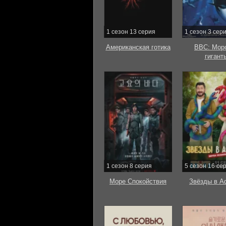
1 сезон 13 серия
1 сезон 3 сер
Американская готика
BBC: Мор
гигант
1 сезон 8 серия
5 сезон 16 се
Море Спокойствия
Звёзды в А