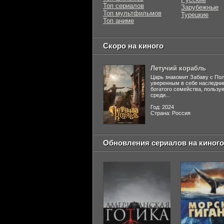
Топ сериалов
Зарубежные
Топ мультфильмов
Турецкие
Топ аниме
Скоро на киного
Летучий корабль
Царь знакомит Забаву с По
уверенным в себе наследни
богатого семейства, польз
среди...
Год: 2024
Страна: Россия
Обновления сериалов на киного