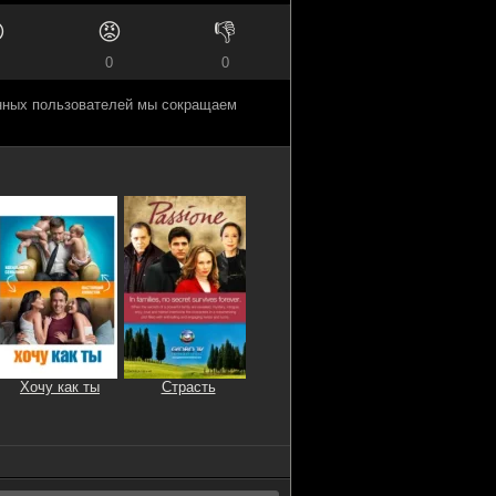

😡
👎
0
0
анных пользователей мы сокращаем
Хочу как ты
Страсть