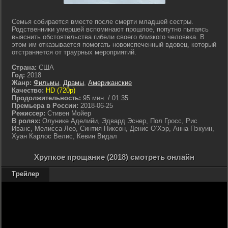
Семья собирается вместе после смерти младшей сестры.
Родственники умершей вспоминают прошлое, попутно пытаясь
выяснить обстоятельства гибели своего близкого человека. В
этом им отказывается помогать новоиспеченный вдовец, который
отстраняется от траурных мероприятий.
Страна:
США
Год:
2018
Жанр:
Фильмы
,
Драмы
,
Американские
Качество:
HD (720p)
Продолжительность:
95 мин. / 01:35
Премьера в России:
2018-06-25
Режиссер:
Стивен Мойер
В ролях:
Олунике Аделийи, Эдвард Эснер, Пол Гросс, Рис
Иванс, Мелисса Лео, Синтия Никсон, Денис О’Хэр, Анна Пэкуин,
Хуан Карлос Велис, Кевин Видал
Хрупкое прощание (2018) смотреть онлайн
Трейлер