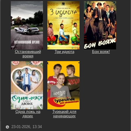
Остановивший
Три идиота
Бон вояж!
время
Одна ложь на
Турецкий для
двоих
начинающих
23-01-2026, 13:34