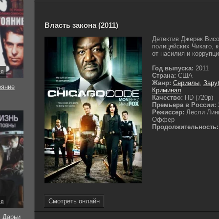
Власть закона (2011)
Детектив Джерек Висо
полицейских Чикаго, 
от насилия и коррупции
Год выпуска:
2011
ия
Страна:
США
Жанр:
Сериалы
,
Зару
ояние
Криминал
Качество:
HD (720p)
Премьера в России:
Режиссер:
Лесли Лин
Оффер
Продолжительность:
Смотреть онлайн
ия
ь Дарьи