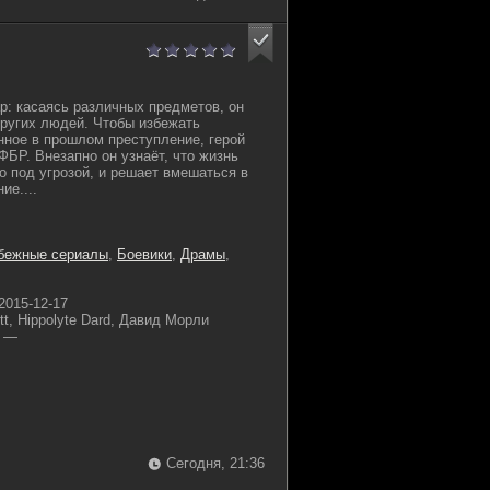
р: касаясь различных предметов, он
ругих людей. Чтобы избежать
нное в прошлом преступление, герой
ФБР. Внезапно он узнаёт, что жизнь
о под угрозой, и решает вмешаться в
ие....
бежные сериалы
,
Боевики
,
Драмы
,
2015-12-17
tt, Hippolyte Dard, Давид Морли
—
Сегодня, 21:36