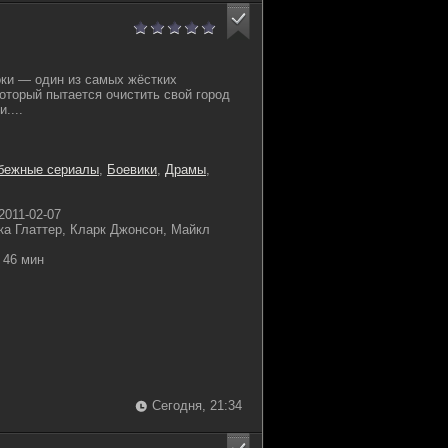
ки — один из самых жёстких
который пытается очистить свой город
....
бежные сериалы
,
Боевики
,
Драмы
,
2011-02-07
ка Глаттер, Кларк Джонсон, Майкл
46 мин
Сегодня, 21:34