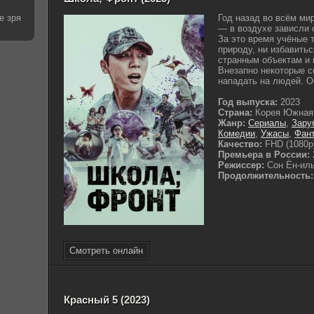
е зря
Год назад во всём ми
— в воздухе зависли 
За это время учёные т
природу, ни избавитьс
странным объектам и
Внезапно некоторые 
нападать на людей. О
Год выпуска:
2023
Страна:
Корея Южная
Жанр:
Сериалы
,
Зару
Комедии
,
Ужасы
,
Фант
Качество:
FHD (1080p
Премьера в России:
Режиссер:
Сон Ён-ил
Продолжительность:
Смотреть онлайн
Красный 5 (2023)