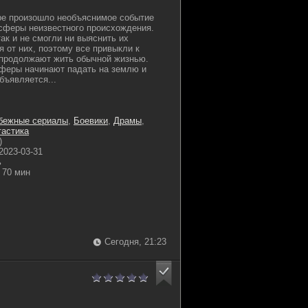
ре произошло необъяснимое событие
сферы неизвестного происхождения.
ак и не смогли ни выяснить их
я от них, поэтому все привыкли к
 продолжают жить обычной жизнью.
сферы начинают падать на землю и
бъявляется...
бежные сериалы
,
Боевики
,
Драмы
,
астика
)
2023-03-31
ь
70 мин
Сегодня, 21:23