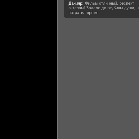
Данияр:
Фильм отличный, респект
актерам! Задело до глубины души, н
потратил время!