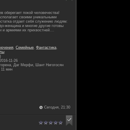
ев оберегает покой человечества!
асполагает своими уникальными
остатка отдает себя служению людям:
до-женщина и многие другие готовы
 и армиями их прихвостней....
лючения
,
Семейные
,
Фантастика
,
лы
)
2016-11-26
торена, Даг Мерфи, Шант Нигогосян
11 мин
Сегодня, 21:30