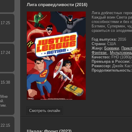
Лига справедливости (2016)
Лига доблестных геро
Каждый воин Света р
способностями и без 
 17:25
Бэтмен, Супермен, чу
сразиться со злодеями
Год выпуска:
2016
Страна:
США
Жанр:
Боевики
,
Прик
 17:24
Фэнтези
,
Мультсериа
Качество:
FHD (1080p
Премьера в России:
Режиссер:
Джейк Кас
Продолжительность:
 15:38
 Мне
ый.
тим.
.
Смотреть онлайн
 22:15
Школа; Фронт (2023)