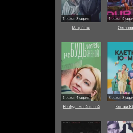
1 сезон 8 серия
1 сезон 9 сер
Матрёшка
Останов
1 сезон 4 серия
3 сезон 8 сер
Не будь моей женой
Клетки Ю