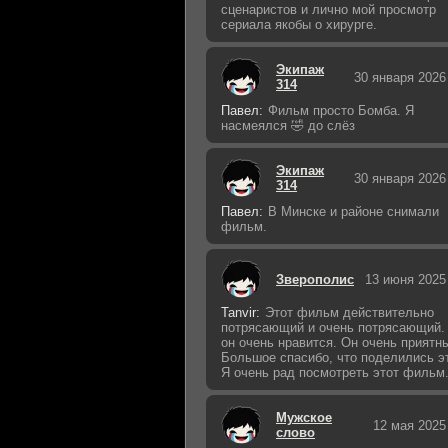
сценаристов и лично мой просмотр
сериала якобы о хирурге.
Экипаж
30 января 2026
314
Павел:
Фильм просто Бомба. Я
насмеялся 🤣 до слёз
Экипаж
30 января 2026
314
Павел:
В Минске и районе снимали
фильм.
Зверополис
13 июня 2025
Tanvir:
Этот фильм действительно
потрясающий и очень потрясающий.
он очень нравится. Он очень приятн
Большое спасибо, что поделились э
Я очень рад посмотреть этот фильм
Мужское
12 мая 2025
слово