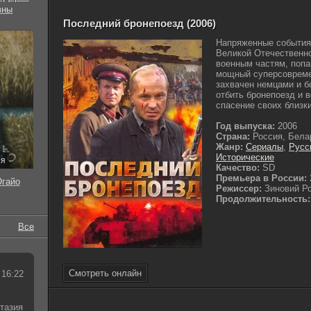
вны
Последний бронепоезд (2006)
Напряженные события
Великой Отечественно
военным частям, попа
мощный суперсовреме
захвачен немцами и б
отбить бронепоезд и 
спасение своих близки
Год выпуска:
2006
Страна:
Россия, Бела
Жанр:
Сериалы
,
Русс
Исторические
ия
Качество:
SD
Премьера в России:
Огайо
Режиссер:
Зиновий Р
Продолжительность:
Все
Смотреть онлайн
 16:22
тазия