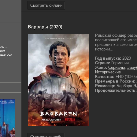
Смотреть онлайн
Варвары (2020)
Римский офицер разр
воспитавшей его импе
приводит к знаменит
лем –
истории....
ком
ующегося
Год выпуска:
2020
Страна:
Германия
Жанр:
Сериалы
,
Зару
Исторические
Качество:
FHD (1080p
Премьера в России:
Режиссер:
Барбара Э
Продолжительность:
Смотреть онлайн