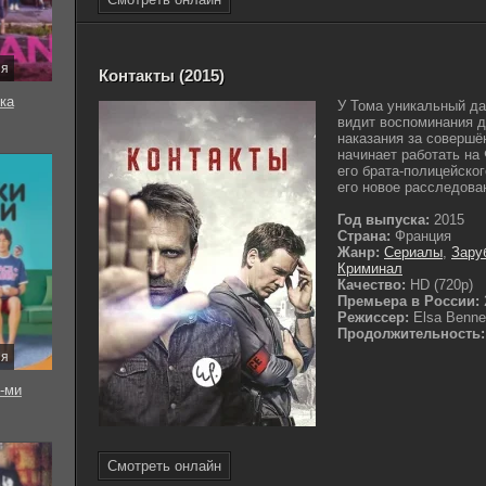
ия
Контакты (2015)
ка
У Тома уникальный да
видит воспоминания д
наказания за совершё
начинает работать на 
его брата-полицейског
его новое расследован
Год выпуска:
2015
Страна:
Франция
Жанр:
Сериалы
,
Зару
Криминал
Качество:
HD (720p)
Премьера в России:
Режиссер:
Elsa Benne
Продолжительность:
ия
-ми
Смотреть онлайн