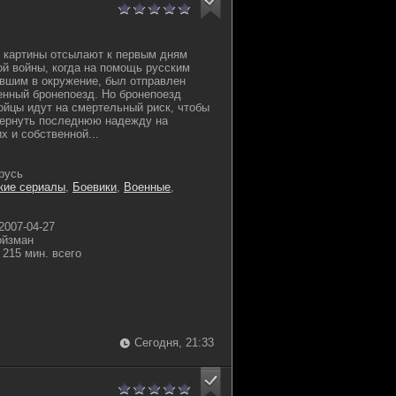
 картины отсылают к первым дням
й войны, когда на помощь русским
вшим в окружение, был отправлен
нный бронепоезд. Но бронепоезд
ойцы идут на смертельный риск, чтобы
вернуть последнюю надежду на
х и собственной...
русь
кие сериалы
,
Боевики
,
Военные
,
2007-04-27
ойзман
215 мин. всего
Сегодня, 21:33