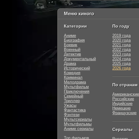
Меню киного
Категории
По году
Аниме
2019 года
Биография
2020 года
Боевик
2021 года
Военный
2022 года
Детектив
2023 года
Документальный
2024 года
Драма
2025 года
Исторический
2026 года
Комедия
Криминал
Мелодрама
По странам
Мультфильм
Приключения
Американские
Семейный
Российские
Триллер
Индийские
Ужасы
Немецкие
Фантастика
Французские
Фэнтези
Мультсериалы
Мультфильмы
Аниме сериалы
Сериалы
Топ фильмов
Русские