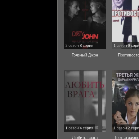
2 сезон 8 серия
1 сезон 6 сер
Грязный Джон
Противост
1 сезон 4 серия
1 сезон 2 сер
Любить врага
Третья жизн