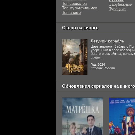
Топ сериалов
Зарубежные
Топ мультфильмов
Турецкие
Топ аниме
Скоро на киного
Летучий корабль
Царь знакомит Забаву с По
уверенным в себе наследни
богатого семейства, польз
среди...
Год: 2024
Страна: Россия
Обновления сериалов на киного