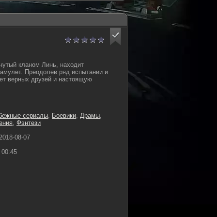
гнутый кланом Линь, находит
амулет. Преодолев ряд испытании и
ает верных друзей и настоящую
бежные сериалы
,
Боевики
,
Драмы
,
ения
,
Фэнтези
2018-08-07
00:45