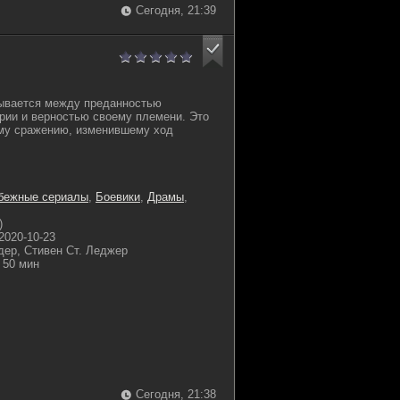
Сегодня, 21:39
ывается между преданностью
рии и верностью своему племени. Это
ому сражению, изменившему ход
бежные сериалы
,
Боевики
,
Драмы
,
)
2020-10-23
дер, Стивен Ст. Леджер
50 мин
Сегодня, 21:38