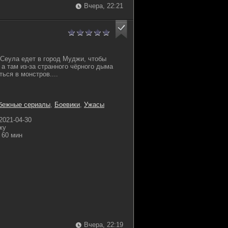
Вчера, 22:21
Сеула едет в город Муджи, чтобы
 а там из-за странного чёрного дыма
ься в монстров....
бежные сериалы
,
Боевики
,
Ужасы
2021-04-30
жу
60 мин
Вчера, 22:19