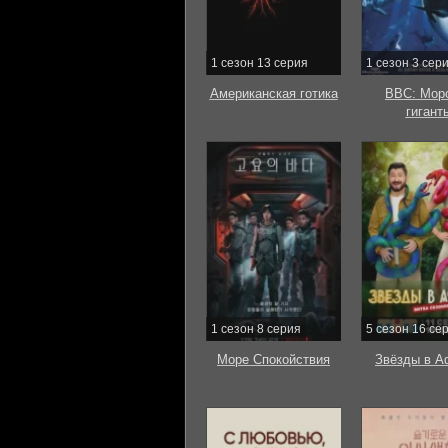
1 сезон 13 серия
1 сезон 3 сер
Американская готика
BBC: Мор
гигант
1 сезон 8 серия
5 сезон 16 се
Море Спокойствия
Звёзды в А