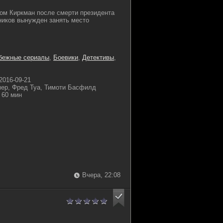
ом Киркман после смерти президента
ников вынужден занять место
бежные сериалы
,
Боевики
,
Детективы
,
2016-09-21
мер, Фред Туа, Тимоти Басфилд
60 мин
Вчера, 22:08