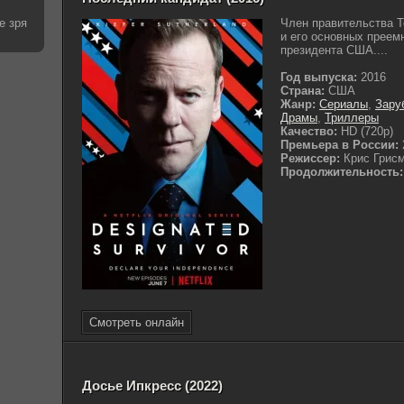
е зря
Член правительства Т
и его основных преем
президента США....
Год выпуска:
2016
Страна:
США
Жанр:
Сериалы
,
Зару
Драмы
,
Триллеры
Качество:
HD (720p)
Премьера в России:
Режиссер:
Крис Грис
Продолжительность:
Смотреть онлайн
Досье Ипкресс (2022)