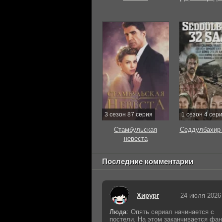
3 сезон 87 серия
1 сезон 4 сер
Стамбульская
Седдулбахир 
невеста
Последние комментарии
Хирург
24 июля 2026
Люда:
Опять сериал начинается с
постели. На этом заканчивается фан