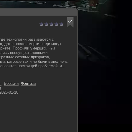
где технологии развиваются с
ю, даже после смерти люди могут
ернете. Профили умерших, чьи
ались неосуществленными,
бразных сетевых призраков,
и, которые так и не были выполнены.
ановятся настоящей проблемой, и...
ы
,
Боевики
,
Фэнтези
)
2026-01-10