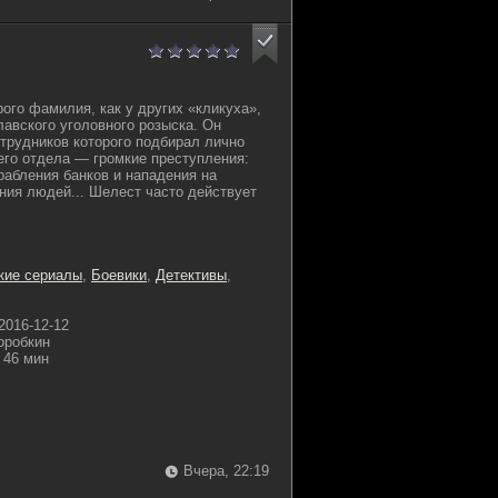
рого фамилия, как у других «кликуха»,
авского уголовного розыска. Он
отрудников которого подбирал лично
его отдела — громкие преступления:
рабления банков и нападения на
ния людей... Шелест часто действует
кие сериалы
,
Боевики
,
Детективы
,
2016-12-12
оробкин
46 мин
Вчера, 22:19