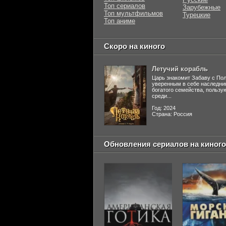
Топ сериалов
Зарубежные
Топ мультфильмов
Турецкие
Топ аниме
Скоро на киного
Летучий корабль
Царь знакомит Забаву с По
уверенным в себе наследни
богатого семейства, польз
среди...
Год: 2024
Страна: Россия
Обновления сериалов на киного