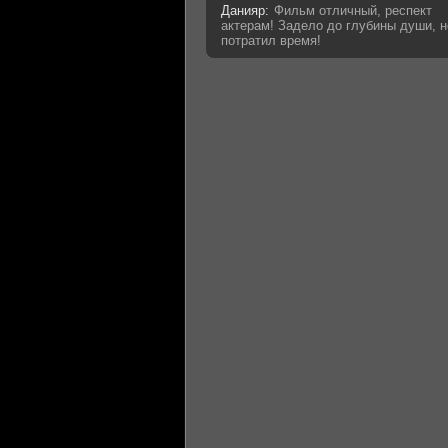
Данияр:
Фильм отличный, респект
актерам! Задело до глубины души, н
потратил время!