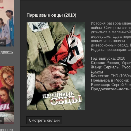
Паршивые овцы (2010)
История разворачивае
войны. Семерым закл
укрыться в маленькой
деревушке. Едва пере
новым испытанием — 
рия
диверсионный отряд. 
Родины превращаются 
удрость
Год выпуска:
2010
Страна:
Россия, Укра
Жанр:
Сериалы
,
Русс
Драмы
Качество:
FHD (1080p
Премьера в России:
Режиссер:
Сергей Че
Продолжительность:
Смотреть онлайн
ия
твенник