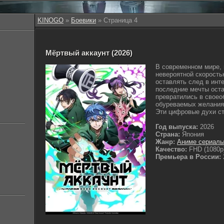
KINOGO
»
Боевики
» Страница 4
Мёртвый аккаунт (2026)
В современном мире, 
невероятной скорость
оставлять след в инт
последние мечты ост
превратились в своео
обуреваемых желаниям
Эти цифровые духи ст
Год выпуска:
2026
Страна:
Япония
Жанр:
Аниме сериал
Качество:
FHD (1080p
Премьера в России: