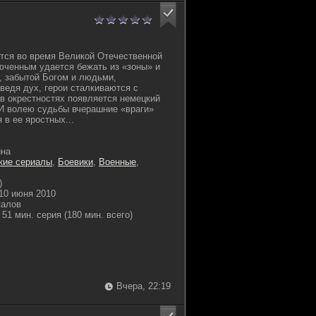
тся во время Великой Отечественной
юченным удается бежать из «зоны» и
, забытой Богом и людьми,
ведя дух, герои сталкиваются с
в окрестностях появляется немецкий
И волею судьбы вчерашние «враги»
в ее яростных...
ина
кие сериалы
,
Боевики
,
Военные
,
)
10 июня 2010
калов
51 мин. серия (180 мин. всего)
Вчера, 22:19