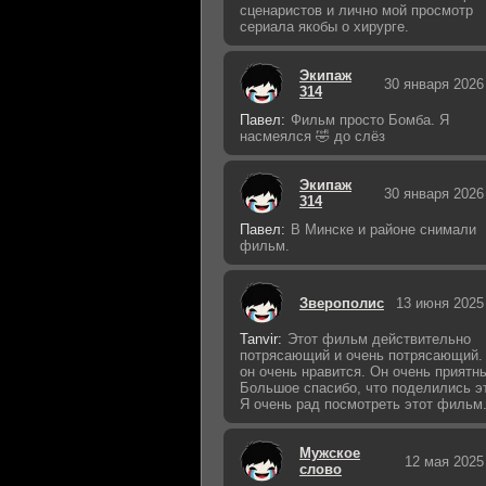
сценаристов и лично мой просмотр
сериала якобы о хирурге.
Экипаж
30 января 2026
314
Павел:
Фильм просто Бомба. Я
насмеялся 🤣 до слёз
Экипаж
30 января 2026
314
Павел:
В Минске и районе снимали
фильм.
Зверополис
13 июня 2025
Tanvir:
Этот фильм действительно
потрясающий и очень потрясающий.
он очень нравится. Он очень приятн
Большое спасибо, что поделились э
Я очень рад посмотреть этот фильм
Мужское
12 мая 2025
слово