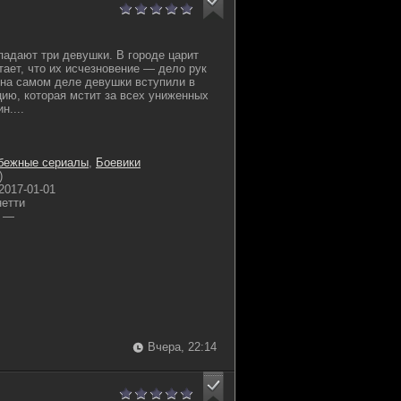
адают три девушки. В городе царит
тает, что их исчезновение — дело рук
 на самом деле девушки вступили в
ию, которая мстит за всех униженных
н....
бежные сериалы
,
Боевики
)
2017-01-01
нетти
—
Вчера, 22:14