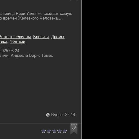
тельница Рири Уильямс создает самую
 времен Железного Человека....
бежные сериалы
,
Боевики
,
Драмы
,
тика
,
Фэнтези
2025-06-24
эйли, Анджела Барнс Гомес
Вчера, 22:14