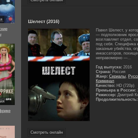
ия
Шелест (2016)
ские
Павел Шелест, у кото
ы
— подполковник яросл
возглавляет отдел, с
под себя. Специфика 
заказные убийства, ог
инкассаторов, похище
неправомерно —...
Год выпуска:
2016
Страна:
Россия
Жанр:
Сериалы
,
Русс
Криминал
Качество:
HD (720p)
Премьера в России:
Режиссер:
Дмитрий К
Продолжительность:
рия
фрике
Смотреть онлайн