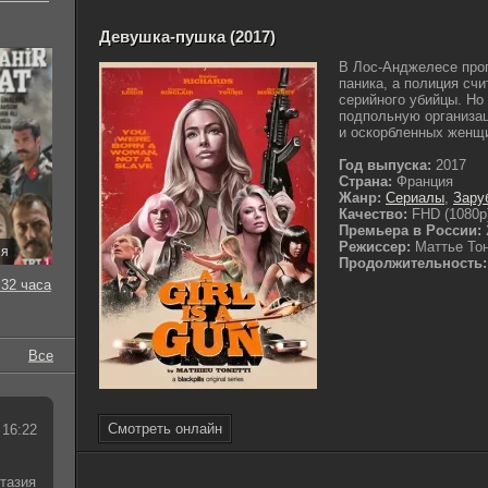
Девушка-пушка (2017)
В Лос-Анджелесе проп
паника, а полиция счи
серийного убийцы. Но
подпольную организац
и оскорбленных женщи
Год выпуска:
2017
Страна:
Франция
Жанр:
Сериалы
,
Зару
Качество:
FHD (1080p
Премьера в России:
Режиссер:
Маттье То
ия
Продолжительность:
32 часа
Все
Смотреть онлайн
 16:22
тазия