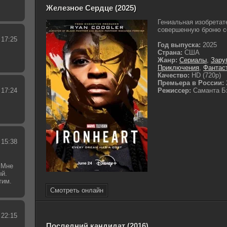
Железное Сердце (2025)
Гениальная изобрета
совершенную броню со
 17:25
Год выпуска:
2025
Страна:
США
Жанр:
Сериалы
,
Зару
Приключения
,
Фантас
Качество:
HD (720p)
Премьера в России:
 17:24
Режиссер:
Саманта Б
 15:38
 Мне
ый.
тим.
.
Смотреть онлайн
 22:15
Последний кандидат (2016)