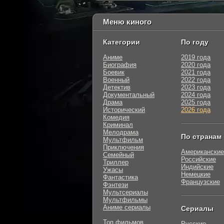
Меню киного
Категории
По году
Аниме
2019 года
Биография
2020 года
Боевик
2021 года
Военный
2022 года
Детектив
2023 года
Документальный
2024 года
Драма
2025 года
Исторический
2026 года
Комедия
Криминал
Мелодрама
По странам
Мультфильм
Приключения
Американские
Семейный
Российские
Триллер
Индийские
Ужасы
Немецкие
Фантастика
Французские
Фэнтези
Мультсериалы
Мультфильмы
Аниме сериалы
Сериалы
Топ фильмов
Русские