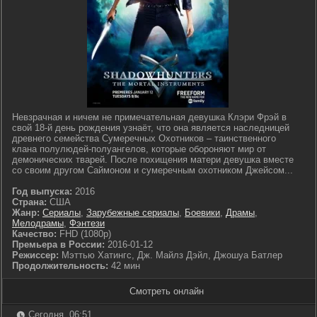
Невзрачная и ничем не примечательная девушка Клэри Фрэй в
свой 18-й день рождения узнаёт, что она является наследницей
древнего семейства Сумеречных Охотников – таинственного
клана полулюдей-полуангелов, которые обороняют мир от
демонических тварей. После похищения матери девушка вместе
со своим другом Саймоном и сумеречным охотником Джейсом...
Год выпуска:
2016
Страна:
США
Жанр:
Сериалы
,
Зарубежные сериалы
,
Боевики
,
Драмы
,
Мелодрамы
,
Фэнтези
Качество:
FHD (1080p)
Премьера в России:
2016-01-12
Режиссер:
Мэттью Хатингс, Дж. Майлз Дэйл, Джошуа Батлер
Продолжительность:
42 мин
Смотреть онлайн
Сегодня, 06:51