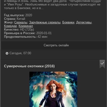
и певицы А Вэнь. Линь Мо ведет два дела: "Четырехликий Будда"
и "Имя Розы". Необъяснимые и загадочные случаи происходят не
только в Бангкоке, но и в...
Год выпуска:
2020
Страна:
Китай
Жанр:
Сериалы
,
Зарубежные сериалы
,
Боевики
,
Детективы
,
Комедии
,
Криминал
Качество:
HD (720p)
Премьера в России:
2020-01-01
Продолжительность:
42 мин
Смотреть онлайн
Сегодня, 07:00
Сумеречные охотники (2016)