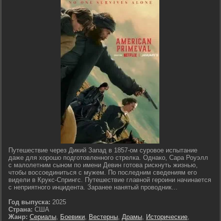
Путешествие через Дикий Запад в 1857-ом суровое испытание
даже для хорошо подготовленного стрелка. Однако, Сара Роуэлл
с малолетним сыном по имени Девин готова рискнуть жизнью,
чтобы воссоединиться с мужем. По последним сведениям его
видели в Крукс-Спрингс. Путешествие главной героини начинается
с неприятного инцидента. Заранее нанятый проводник...
Год выпуска:
2025
Страна:
США
Жанр:
Сериалы
,
Боевики
,
Вестерны
,
Драмы
,
Исторические
,