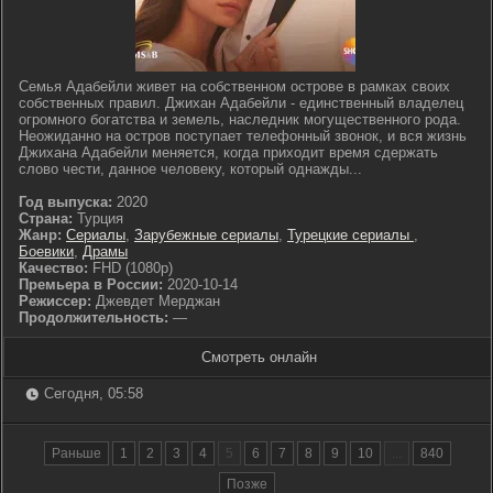
Семья Адабейли живет на собственном острове в рамках своих
собственных правил. Джихан Адабейли - единственный владелец
огромного богатства и земель, наследник могущественного рода.
Неожиданно на остров поступает телефонный звонок, и вся жизнь
Джихана Адабейли меняется, когда приходит время сдержать
слово чести, данное человеку, который однажды...
Год выпуска:
2020
Страна:
Турция
Жанр:
Сериалы
,
Зарубежные сериалы
,
Турецкие сериалы
,
Боевики
,
Драмы
Качество:
FHD (1080p)
Премьера в России:
2020-10-14
Режиссер:
Джевдет Мерджан
Продолжительность:
—
Смотреть онлайн
Сегодня, 05:58
Раньше
1
2
3
4
5
6
7
8
9
10
...
840
Позже