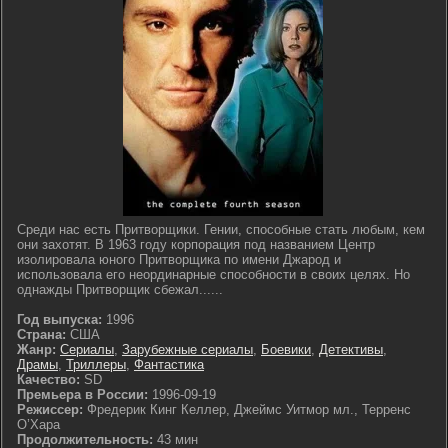
Среди нас есть Притворщики. Гении, способные стать любым, кем
они захотят. В 1963 году корпорация под названием Центр
изолировала юного Притворщика по имени Джарод и
использовала его неординарные способности в своих целях. Но
однажды Притворщик сбежал......
Год выпуска:
1996
Страна:
США
Жанр:
Сериалы
,
Зарубежные сериалы
,
Боевики
,
Детективы
,
Драмы
,
Триллеры
,
Фантастика
Качество:
SD
Премьера в России:
1996-09-19
Режиссер:
Фредерик Кинг Келлер, Джеймс Уитмор мл., Терренс
О’Хара
Продолжительность:
43 мин