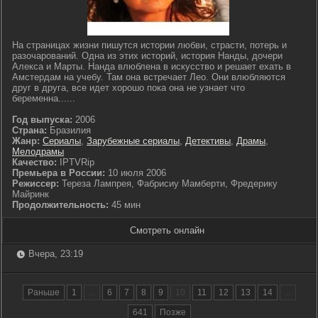
На страницах жизни пишутся истории любви, страсти, потерь и
разочарований. Одна из этих историй, история Нанды, дочери
Алекса и Марты. Нанда влюблена в искусство и решает ехать в
Амстердам на учебу. Там она встречает Лео. Они влюбляются
друг в друга, все идет хорошо пока она не узнает что
беременна......
Год выпуска:
2006
Страна:
Бразилия
Жанр:
Сериалы
,
Зарубежные сериалы
,
Детективы
,
Драмы
,
Мелодрамы
Качество:
IPTVRip
Премьера в России:
10 июля 2006
Режиссер:
Тереза Лампрея, Фабрисиу Мамберти, Фредерику
Майринк
Продолжительность:
45 мин
Смотреть онлайн
Вчера, 23:19
Раньше
1
...
6
7
8
9
10
11
12
13
14
...
641
Позже