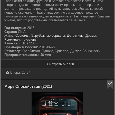
Горе настигло одно крупное и богатое семейство Бостона. Эти
люди всегда отличались своим ярым нравом, но теперь они
молчат, провожая в последний путь главу семейства, который
недавно скончался. Траур трауром, но загадочное прошлое
почившего заставило людей понервничать. Так, например, близкие
узнают, что их родственник оказывается замешан в...
Год выпуска:
2016
Страна:
США
Жанр:
Сериалы
,
Зарубежные сериалы
,
Детективы
,
Драмы
,
Криминал
,
Триллеры
Качество:
HD (720p)
Премьера в России:
2016-06-22
Режиссер:
Грег Биман, Эдвард Орнелас, Дуглас Арниокоски
Продолжительность:
40 мин
Смотреть онлайн
Вчера, 23:37
Море Спокойствия (2021)