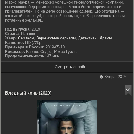
Марко Маура — менеджер успешной технологической компании,
выпускающей дорогие спорткары. Марко богат, харизматичен и
привлекателен. Но на деле совершенно одинок. Его отдушина —
закрытый секс-клуб, в который он ходит, чтобы реализовать свои
потаённые желания....
Год выпуска:
2019
Страна:
Испания
Жанр:
Сериалы
,
Зарубежные сериалы
,
Детективы
,
Драмы
Качество:
HD (720p)
Премьера в России:
2019-05-10
Режиссер:
Карлос Седес, Рохер Гуаль
Продолжительность:
47 мин
Смотреть онлайн
Вчера, 23:20
Бледный конь (2020)