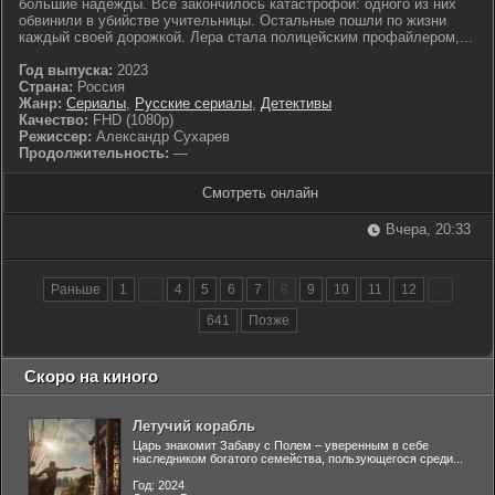
большие надежды. Все закончилось катастрофой: одного из них
обвинили в убийстве учительницы. Остальные пошли по жизни
каждый своей дорожкой. Лера стала полицейским профайлером,...
Год выпуска:
2023
Страна:
Россия
Жанр:
Сериалы
,
Русские сериалы
,
Детективы
Качество:
FHD (1080p)
Режиссер:
Александр Сухарев
Продолжительность:
—
Смотреть онлайн
Вчера, 20:33
Раньше
1
...
4
5
6
7
8
9
10
11
12
...
641
Позже
Скоро на киного
Летучий корабль
Царь знакомит Забаву с Полем – уверенным в себе
наследником богатого семейства, пользующегося среди...
Год: 2024