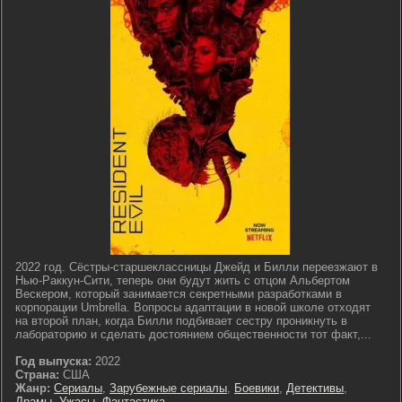
2022 год. Сёстры-старшеклассницы Джейд и Билли переезжают в
Нью-Раккун-Сити, теперь они будут жить с отцом Альбертом
Вескером, который занимается секретными разработками в
корпорации Umbrella. Вопросы адаптации в новой школе отходят
на второй план, когда Билли подбивает сестру проникнуть в
лабораторию и сделать достоянием общественности тот факт,...
Год выпуска:
2022
Страна:
США
Жанр:
Сериалы
,
Зарубежные сериалы
,
Боевики
,
Детективы
,
Драмы
,
Ужасы
,
Фантастика