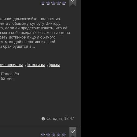
тливая домохозяйка, полностью
ям и любимому супругу Виктору,
о, если ей предстоит узнать, что её
за кого себя выдаёт? Незаконные дела
идеть истинное лицо любимого
ет молодой оперативник Глеб
 брак рушится в...
кие сериалы
,
Детективы
,
Драмы
 Соловьёв
52 мин
Сегодня, 12:47