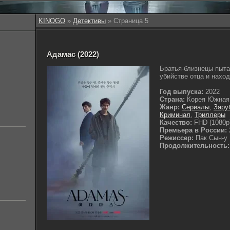
KINOGO
»
Детективы
» Страница 5
Адамас (2022)
Братья-близнецы пыта
убийстве отца и наход
Год выпуска:
2022
Страна:
Корея Южная
Жанр:
Сериалы
,
Зару
Криминал
,
Триллеры
Качество:
FHD (1080p
Премьера в России:
Режиссер:
Пак Сын-у
Продолжительность: