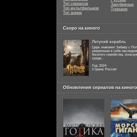
Топ сериалов
Зарубежные
Топ мультфильмов
Турецкие
Топ аниме
Скоро на киного
Летучий корабль
Царь знакомит Забаву с По
уверенным в себе наследни
богатого семейства, польз
среди...
Год: 2024
Страна: Россия
Обновления сериалов на киного