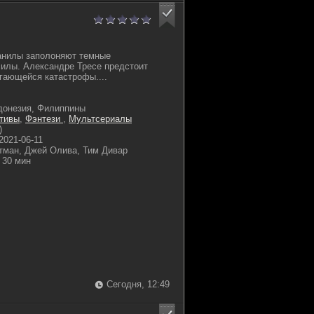
нилы заполоняют темные
илы. Александре Тресе предстоит
игающейся катастрофы....
донезия, Филиппины
тивы
,
Фэнтези
,
Мультсериалы
)
2021-06-11
тман, Джей Олива, Тим Дивар
30 мин
Сегодня, 12:49