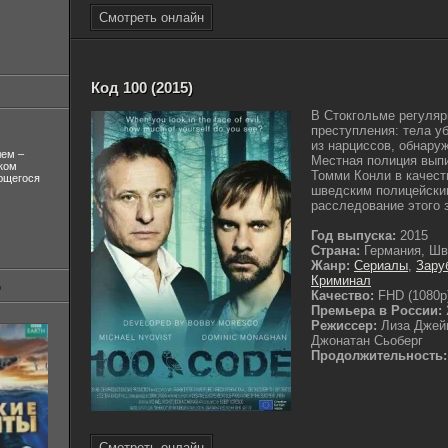
Смотреть онлайн
Код 100 (2015)
В Стокгольме регуляр
преступления: тела у
из нарциссов, обнару
лем –
Местная полиция выпи
ком
Томми Конли в качест
ующегося
шведским полицейски
расследование этого з
Год выпуска:
2015
Страна:
Германия, Шв
Жанр:
Сериалы
,
Зару
Криминал
Качество:
FHD (1080p
Премьера в России:
Режиссер:
Лиза Джей
Джонатан Сьоберг
Продолжительность:
Смотреть онлайн