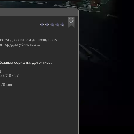
ются докопаться до правды об
ят орудие убийства....
бежные сериалы
,
Детективы
,
)
2022-07-27
70 мин