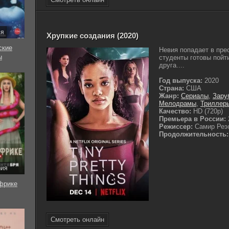
ия
Хрупкие создания (2020)
ские
Невия попадает в пре
ы
студенты готовы пойти
друга....
Год выпуска:
2020
Страна:
США
Жанр:
Сериалы
,
Зару
Мелодрамы
,
Триллер
Качество:
HD (720p)
Премьера в России:
Режиссер:
Самир Реэ
Продолжительность:
рия
фрике
Смотреть онлайн