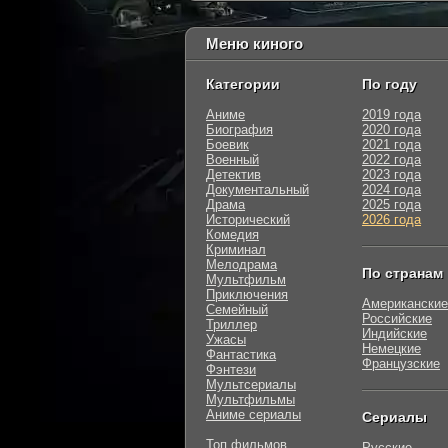
Меню киного
Категории
По году
Аниме
2019 года
Биография
2020 года
Боевик
2021 года
Военный
2022 года
Детектив
2023 года
Документальный
2024 года
Драма
2025 года
Исторический
2026 года
Комедия
Криминал
Мелодрама
По странам
Мультфильм
Приключения
Американские
Семейный
Российские
Триллер
Индийские
Ужасы
Немецкие
Фантастика
Французские
Фэнтези
Мультсериалы
Мультфильмы
Аниме сериалы
Сериалы
Топ фильмов
Русские