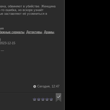
рача, обвиняют в убийстве. Женщина
я-то ошибка, но вскоре узнаёт
рые заставляют её усомниться в
ния
бежные сериалы
,
Детективы
,
Драмы
,
)
2023-12-15
—
Сегодня, 12:47