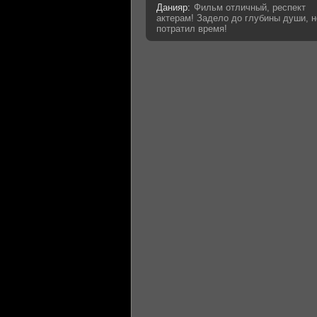
Данияр:
Фильм отличный, респект
актерам! Задело до глубины души, н
потратил время!