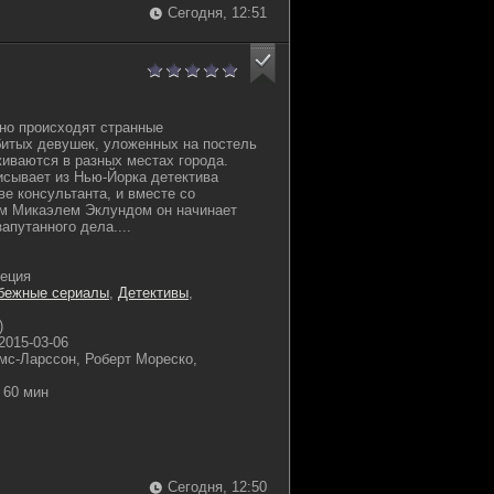
Сегодня, 12:51
но происходят странные
битых девушек, уложенных на постель
живаются в разных местах города.
сывает из Нью-Йорка детектива
ве консультанта, и вместе со
м Микаэлем Эклундом он начинает
апутанного дела....
еция
бежные сериалы
,
Детективы
,
)
2015-03-06
мс-Ларссон, Роберт Мореско,
60 мин
Сегодня, 12:50