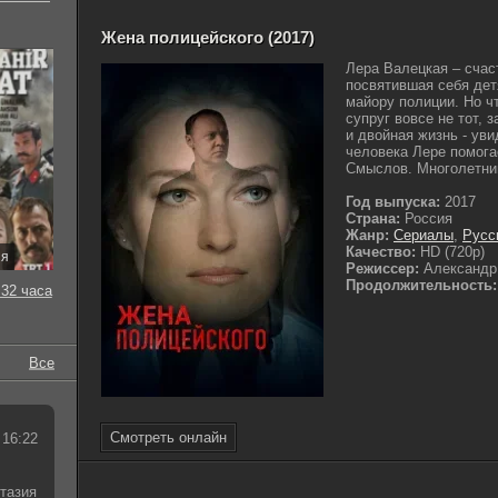
Жена полицейского (2017)
Лера Валецкая – счас
посвятившая себя дет
майору полиции. Но чт
супруг вовсе не тот, 
и двойная жизнь - ув
человека Лере помога
Смыслов. Многолетний
Год выпуска:
2017
Страна:
Россия
Жанр:
Сериалы
,
Русс
Качество:
HD (720p)
ия
Режиссер:
Александр
Продолжительность:
32 часа
Все
Смотреть онлайн
 16:22
тазия