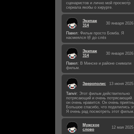
сценаристов и лично мой просмотр
сериала якобы о хирурге.
Экипаж
30 января 2026
314
Павел:
Фильм просто Бомба. Я
насмеялся 🤣 до слёз
Экипаж
30 января 2026
314
Павел:
В Минске и районе снимали
фильм.
Зверополис
13 июня 2025
Tanvir:
Этот фильм действительно
потрясающий и очень потрясающий.
он очень нравится. Он очень приятн
Большое спасибо, что поделились э
Я очень рад посмотреть этот фильм
Мужское
12 мая 2025
слово