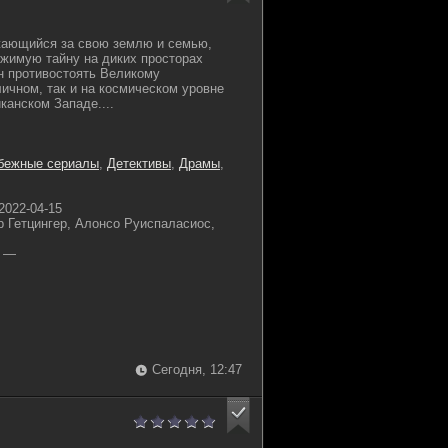
жающийся за свою землю и семью,
жимую тайну на диких просторах
н противостоять Великому
личном, так и на космическом уровне
канском Западе....
бежные сериалы
,
Детективы
,
Драмы
,
2022-04-15
 Гетцингер, Алонсо Руиспаласиос,
—
Сегодня, 12:47