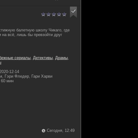
стижную балетную школу Чикаго, где
 на всё, лишь бы превзойти друг
бежные сериалы
,
Детективы
,
Драмы
,
ы
2020-12-14
м, Гэри Фледер, Гари Харви
60 мин
Сегодня, 12:49