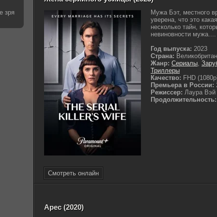
е зря
Мужа Бэт, местного в
уверена, что это кака
несколько тайн, кото
невиновности мужа....
Год выпуска:
2023
Страна:
Великобрита
Жанр:
Сериалы
,
Зару
Триллеры
Качество:
FHD (1080p
Премьера в России:
Режиссер:
Лаура Вэй
Продолжительность:
Смотреть онлайн
Арес (2020)