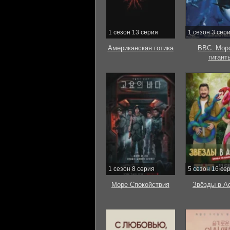
1 сезон 13 серия
1 сезон 3 сер
Американская готика
BBC: Мор
гигант
1 сезон 8 серия
5 сезон 16 се
Море Спокойствия
Звёзды в А