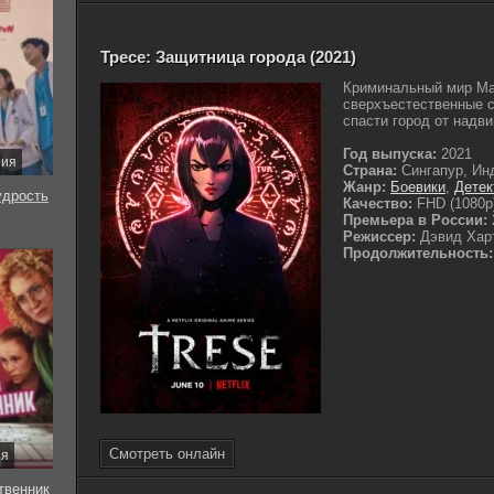
Тресе: Защитница города (2021)
Криминальный мир Ма
сверхъестественные с
спасти город от надв
Год выпуска:
2021
рия
Страна:
Сингапур, Ин
Жанр:
Боевики
,
Детек
удрость
Качество:
FHD (1080p
Премьера в России:
Режиссер:
Дэвид Хар
Продолжительность:
Смотреть онлайн
ия
твенник