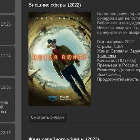
Внешние сферы (2022)
Владелец ранчо, сра
обнаруживает непости
Вайоминга и вынужде
 17:25
Неизвестному как на 
на неукротимом амери
Год выпуска:
2022
Страна:
США
Жанр:
Сериалы
,
Зару
 17:24
Триллеры
Качество:
HD (720p)
Премьера в России:
Режиссер:
Дженнифер
Эми Саймец
Продолжительность:
 15:38
 Мне
ый.
тим.
.
Смотреть онлайн
 22:15
Жена серийного убийцы (2023)