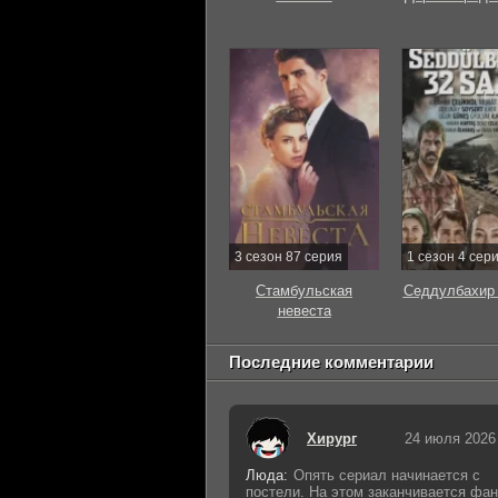
3 сезон 87 серия
1 сезон 4 сер
Стамбульская
Седдулбахир 
невеста
Последние комментарии
Хирург
24 июля 2026
Люда:
Опять сериал начинается с
постели. На этом заканчивается фан