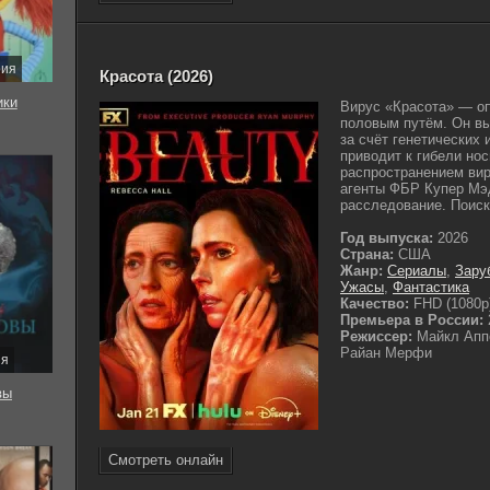
рия
Красота (2026)
ки
Вирус «Красота» — о
половым путём. Он в
за счёт генетических 
приводит к гибели но
распространением вир
агенты ФБР Купер Мэ
расследование. Поиски
Год выпуска:
2026
Страна:
США
Жанр:
Сериалы
,
Зару
Ужасы
,
Фантастика
Качество:
FHD (1080p
Премьера в России:
Режиссер:
Майкл Апп
Райан Мерфи
ия
вы
Смотреть онлайн