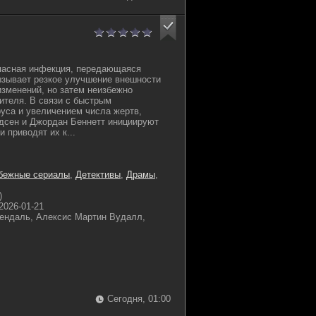
пасная инфекция, передающаяся
ызывает резкое улучшение внешности
изменений, но затем неизбежно
сителя. В связи с быстрым
уса и увеличением числа жертв,
дсен и Джордан Беннетт инициируют
 приводят их к...
бежные сериалы
,
Детективы
,
Драмы
,
)
2026-01-21
ендаль, Алексис Мартин Вудалл,
Сегодня, 01:00