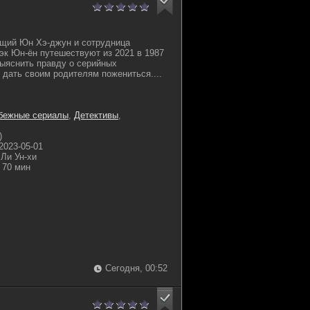
щий Юн Хэ-джун и сотрудница
эк Юн-ён путешествуют из 2021 в 1987
выяснить правду о серийных
 дать своим родителям пожениться....
бежные сериалы
,
Детективы
,
)
2023-05-01
 Ли Ун-хи
70 мин
Сегодня, 00:52