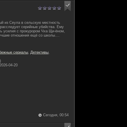
ый из Сеула в сельскую местность
 расследует серийные убийства. Ему
ь усилия с прокурором Чха Щи-ёном,
лучшие отношения ещё со школы....
бежные сериалы
,
Детективы
,
)
2026-04-20
Сегодня, 00:54