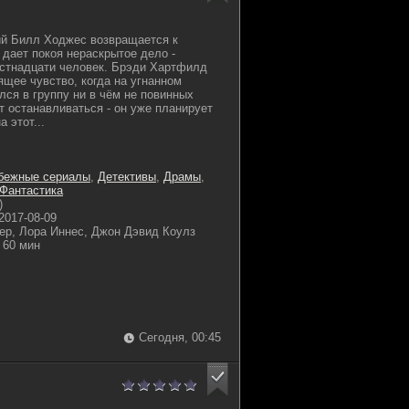
ий Билл Ходжес возвращается к
е дает покоя нераскрытое дело -
естнадцати человек. Брэди Хартфилд
ящее чувство, когда на угнанном
лся в группу ни в чём не повинных
т останавливаться - он уже планирует
 этот...
бежные сериалы
,
Детективы
,
Драмы
,
Фантастика
)
2017-08-09
ер, Лора Иннес, Джон Дэвид Коулз
60 мин
Сегодня, 00:45