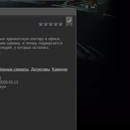
ыл адвокатскую контору в офисе,
ем шаману, и теперь подвергается
людей, у которых остались
..
бежные сериалы
,
Детективы
,
Комедии
,
)
2026-03-13
хун