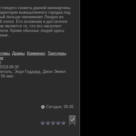
стоящего сюжета данной кинокартины
ерритории вымышленного городка под
рый больше напоминает Лондон во
й эпохи. Его основным и достаточно
м является то, что его населяют
тели. Кроме обычных людей здесь
ные...
ктивы
,
Драмы
,
Криминал
,
Триллеры
,
ие
)
2019-08-30
енталь, Энди Годдард, Джон Эмиел
56 мин
Сегодня, 00:45