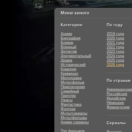
Меню киного
Категории
По году
Аниме
2019 года
Биография
2020 года
Боевик
2021 года
Военный
2022 года
Детектив
2023 года
Документальный
2024 года
Драма
2025 года
Исторический
2026 года
Комедия
Криминал
Мелодрама
По странам
Мультфильм
Приключения
Американские
Семейный
Российские
Триллер
Индийские
Ужасы
Немецкие
Фантастика
Французские
Фэнтези
Мультсериалы
Мультфильмы
Аниме сериалы
Сериалы
Топ фильмов
Русские