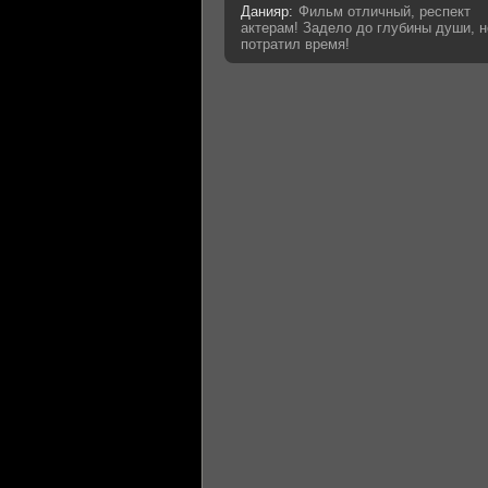
Данияр:
Фильм отличный, респект
актерам! Задело до глубины души, н
потратил время!