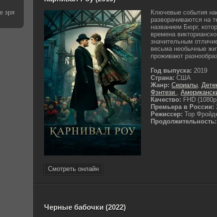
е зря
Ключевые события на
разворачиваются на т
названием Бюрг, кото
времена викторианско
значительным отличие
весьма необычные жи
проживают разнообраз
Год выпуска:
2019
Страна:
США
Жанр:
Сериалы
,
Дете
Фэнтези
,
Американск
Качество:
FHD (1080p
Премьера в России:
Режиссер:
Тор Фройд
Продолжительность:
Смотреть онлайн
Черные бабочки (2022)