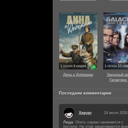
1 сезон 4 серия
1 сезон 10 се
Дина и Доберман
Звездный к
Галактика
Последние комментарии
Хирург
24 июля 2026
Люда:
Опять сериал начинается с
постели. На этом заканчивается фан