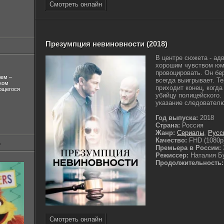
Смотреть онлайн
Презумпция невиновности (2018)
В центре сюжета - адв
хорошим чувством юм
провоцировать. Он бе
лем –
всегда выигрывает. Т
ком
приходит конец, когда
ующегося
убийцу полицейского.
указание следователю
Год выпуска:
2018
Страна:
Россия
Жанр:
Сериалы
,
Русс
Качество:
FHD (1080p
Премьера в России:
Режиссер:
Наталия Б
Продолжительность:
Смотреть онлайн