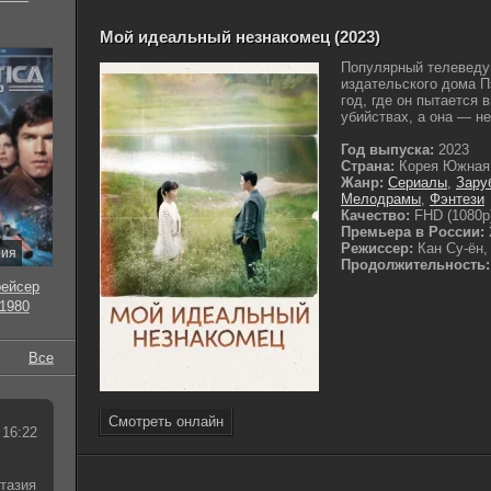
Мой идеальный незнакомец (2023)
Популярный телеведу
издательского дома П
год, где он пытается 
убийствах, а она — не
Год выпуска:
2023
Страна:
Корея Южная
Жанр:
Сериалы
,
Зару
Мелодрамы
,
Фэнтези
Качество:
FHD (1080p
Премьера в России:
Режиссер:
Кан Су-ён,
рия
Продолжительность:
рейсер
 1980
Все
Смотреть онлайн
 16:22
тазия