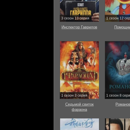
3 сезон 13 серия
1 сезон 12 се
Инспектор Гаврилов
Помощни
1 сезон 3 серия
1 сезон 8 сер
Седьмой свиток
Романо
фараона