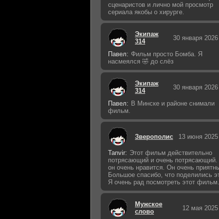
сценаристов и лично мой просмотр
сериала якобы о хирурге.
Экипаж
30 января 2026
314
Павел:
Фильм просто Бомба. Я
насмеялся 🤣 до слёз
Экипаж
30 января 2026
314
Павел:
В Минске и районе снимали
фильм.
Зверополис
13 июня 2025
Tanvir:
Этот фильм действительно
потрясающий и очень потрясающий.
он очень нравится. Он очень приятн
Большое спасибо, что поделились э
Я очень рад посмотреть этот фильм
Мужское
12 мая 2025
слово