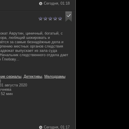
Сегодня, 01:18
окат Аврутин, циничный, богатый, с
ора, любящий шокировать и
рётся за самые безнадёжные дела и
ерпению местных органов следствия
 адвокат выпускает из зала суда
 Начальник следственного отдела дает
 Глебову...
кие сериалы
,
Детективы
,
Мелодрамы
)
31 августа 2020
учнева
52 мин
Сегодня, 01:17