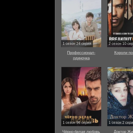
1 сезон 24 серия
2 сезон 10 се
Профессионал-
Короли по
одиночка
1 сезон 96 серия
1 сезон 2 сер
Чёрно-белая любовь
Доктор Жи