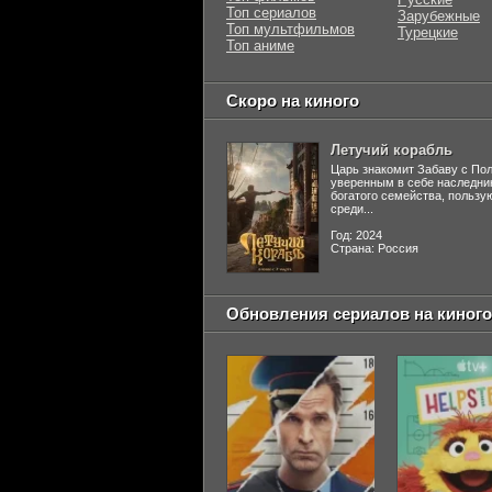
Топ сериалов
Зарубежные
Топ мультфильмов
Турецкие
Топ аниме
Скоро на киного
Летучий корабль
Царь знакомит Забаву с По
уверенным в себе наследни
богатого семейства, польз
среди...
Год: 2024
Страна: Россия
Обновления сериалов на киного