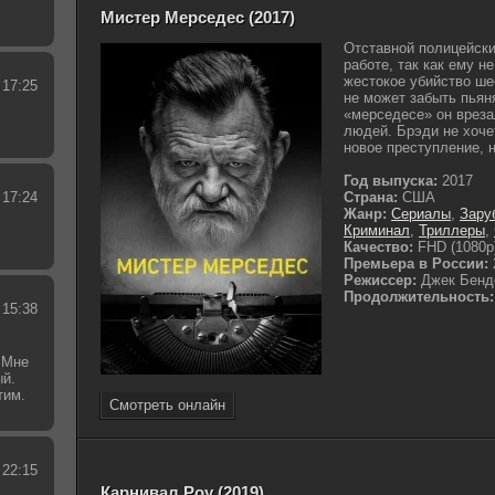
Мистер Мерседес (2017)
Отставной полицейск
работе, так как ему н
жестокое убийство ш
 17:25
не может забыть пьян
«мерседесе» он вреза
людей. Брэди не хоче
новое преступление, на
Год выпуска:
2017
 17:24
Страна:
США
Жанр:
Сериалы
,
Зару
Криминал
,
Триллеры
,
Качество:
FHD (1080p
Премьера в России:
Режиссер:
Джек Бенд
Продолжительность:
 15:38
 Мне
ый.
тим.
Смотреть онлайн
.
 22:15
Карнивал Роу (2019)