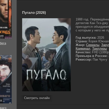
Пугало (2026)
1988 год. Переведённ
детектив Кан Тхэ-джу
приходится объединит
с которым у него не 
рия
Год выпуска:
2026
Страна:
Корея Южная
бега
Жанр:
Сериалы
,
Зару
Криминал
,
Триллеры
Качество:
FHD (1080p
Премьера в России:
Режиссер:
Пак Чун-у
Смотреть онлайн
ия
ваго