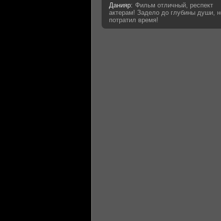
Данияр:
Фильм отличный, респект
актерам! Задело до глубины души, н
потратил время!