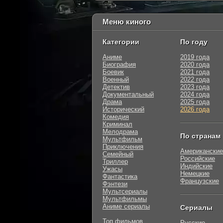
Меню киного
Категории
По году
Аниме
2019 года
Биография
2020 года
Боевик
2021 года
Военный
2022 года
Детектив
2023 года
Документальный
2024 года
Драма
2025 года
Исторический
2026 года
Комедия
Криминал
Мелодрама
По странам
Мультфильм
Приключения
Американские
Семейный
Российские
Триллер
Индийские
Ужасы
Немецкие
Фантастика
Французские
Фэнтези
Мультсериалы
Мультфильмы
Аниме сериалы
Сериалы
Топ фильмов
Русские