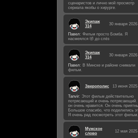
сценаристов и лично мой просмотр
сериала якобы о хирурге.
Экипаж
30 января 2026
314
Павел:
Фильм просто Бомба. Я
насмеялся 🤣 до слёз
Экипаж
30 января 2026
314
Павел:
В Минске и районе снимали
фильм.
Зверополис
13 июня 2025
Tanvir:
Этот фильм действительно
потрясающий и очень потрясающий.
он очень нравится. Он очень приятн
Большое спасибо, что поделились э
Я очень рад посмотреть этот фильм
Мужское
12 мая 2025
слово