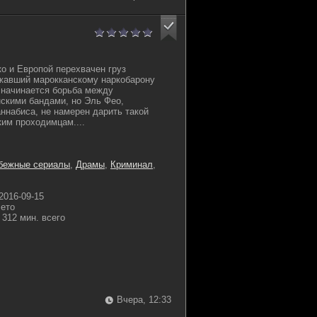
о и Европой перехвачен груз
жавший марокканскому наркобарону
з начинается борьба между
скими бандами, но Эль Фео,
набиса, не намерен дарить такой
ким проходимцам....
бежные сериалы
,
Драмы
,
Криминал
,
2016-09-15
ето
312 мин. всего
Вчера, 12:33