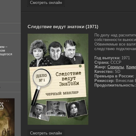
Смотреть онлайн
Следствие ведут знатоки (1971)
По делу над расхитит
собственности выноси
Обвиняемые все валят
лем –
следствию подключают
ком
ующегося
Год выпуска:
1971
Страна:
СССР
Жанр:
Сериалы
,
Крим
Качество:
SD
Премьера в России:
Режиссер:
Вячеслав 
Продолжительность:
Смотреть онлайн