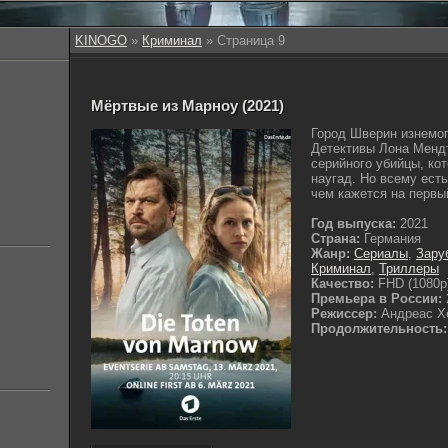
KINOGO
»
Криминал
» Страница 9
Мёртвые из Марноу (2021)
Город Шверин изнемог
Детективы Лона Мендт
серийного убийцы, ко
наугад. Но всему есть
чем кажется на первый
Год выпуска:
2021
Страна:
Германия
Жанр:
Сериалы
,
Зару
Криминал
,
Триллеры
Качество:
FHD (1080p
Премьера в России:
Режиссер:
Андреас Х
Продолжительность: