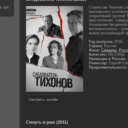
е зря
Станислав Тихонов с
московского уголовно
оперативной группой 
преступления, соверш
похищение бесценной 
метапроптизола – уни
вывоз контрабандой ор
Год выпуска:
2016
Страна:
Россия
Жанр:
Сериалы
,
Русс
Качество:
HD (720p)
Премьера в России:
Режиссер:
Сергей Сн
Продолжительность:
Смотреть онлайн
Смерть в раю (2011)