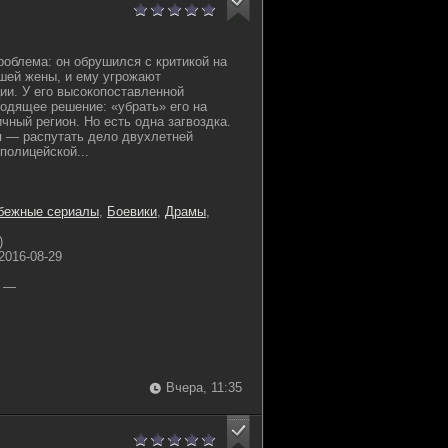
роблема: он обрушился с критикой на
шей жены, и ему угрожают
ии. У его высокопоставленной
одящее решение: «убрать» его на
чный регион. Но есть одна загвоздка.
я — распутать дело двухлетней
полицейской...
бежные сериалы
,
Боевики
,
Драмы
,
)
2016-08-29
—
Вчера, 11:35