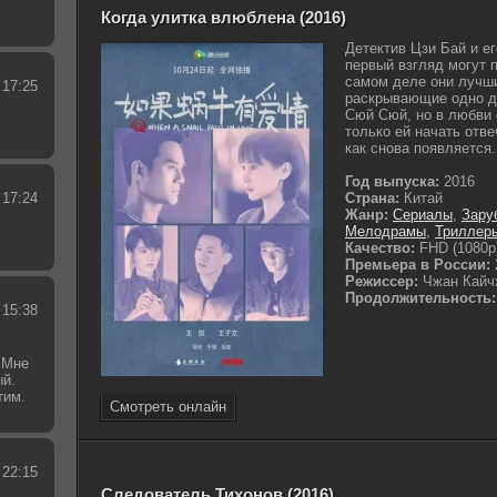
Когда улитка влюблена (2016)
Детектив Цзи Бай и е
первый взгляд могут 
самом деле они лучши
 17:25
раскрывающие одно де
Сюй Сюй, но в любви 
только ей начать отв
как снова появляется.
Год выпуска:
2016
 17:24
Страна:
Китай
Жанр:
Сериалы
,
Зару
Мелодрамы
,
Триллер
Качество:
FHD (1080p
Премьера в России:
Режиссер:
Чжан Кайч
Продолжительность:
 15:38
 Мне
ый.
тим.
Смотреть онлайн
.
 22:15
Следователь Тихонов (2016)