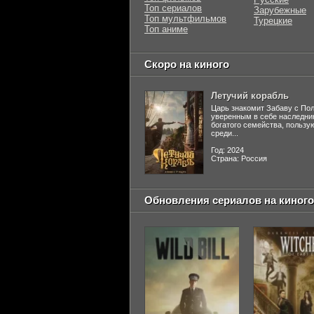
Топ сериалов
Зарубежные
Топ мультфильмов
Турецкие
Топ аниме
Скоро на киного
Летучий корабль
Царь знакомит Забаву с По
уверенным в себе наследни
богатого семейства, польз
среди...
Год: 2024
Страна: Россия
Обновления сериалов на киного