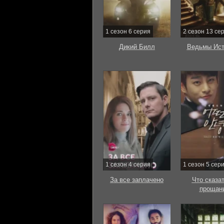
1 сезон 6 серия
2 сезон 13 се
Дикий Билл
Ведьмы Ист
1 сезон 4 серия
1 сезон 5 сер
За все заплачено
Что сказат
прощан