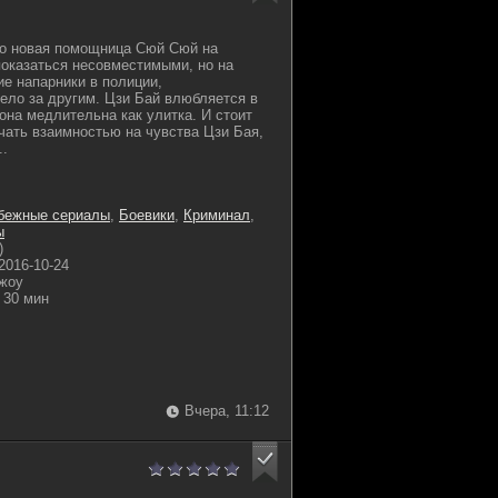
го новая помощница Сюй Сюй на
показаться несовместимыми, но на
е напарники в полиции,
ло за другим. Цзи Бай влюбляется в
она медлительна как улитка. И стоит
ечать взаимностью на чувства Цзи Бая,
..
бежные сериалы
,
Боевики
,
Криминал
,
ы
)
2016-10-24
жоу
30 мин
Вчера, 11:12