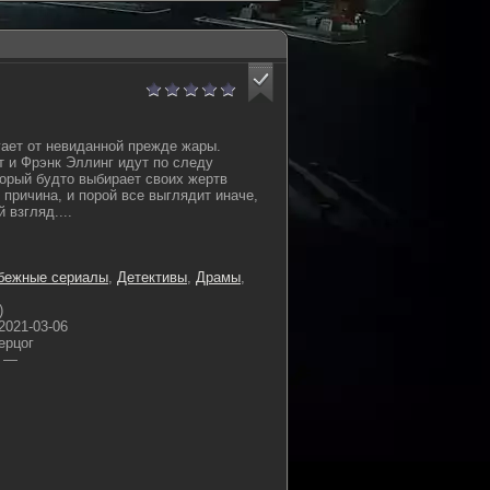
ает от невиданной прежде жары.
 и Фрэнк Эллинг идут по следу
торый будто выбирает своих жертв
 причина, и порой все выглядит иначе,
 взгляд....
бежные сериалы
,
Детективы
,
Драмы
,
)
2021-03-06
ерцог
—