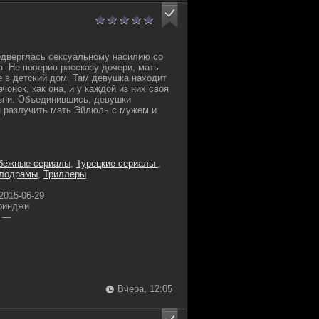
одверглась сексуальному насилию со
а. Не поверив рассказу дочери, мать
 в детский дом. Там девушка находит
чонок, как она, и у каждой из них своя
зни. Объединившись, девушки
я разлучить мать Эйлюль с мужем и
бежные сериалы
,
Турецкие сериалы
,
лодрамы
,
Триллеры
2015-06-29
ринджи
—
Вчера, 12:05