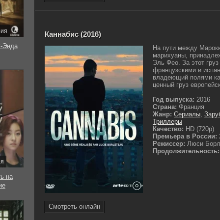
рия
Каннабис (2016)
-Энда
На пути между Марокк
марихуаны, принадле
Эль Фео. За этот гру
французскими и испан
владеющий полями кан
ценный груз европейс
Год выпуска:
2016
Страна:
Франция
Жанр:
Сериалы
,
Зару
Триллеры
Качество:
HD (720p)
Премьера в России:
Режиссер:
Люси Борл
Продолжительность:
ия
ь на
ие
Смотреть онлайн