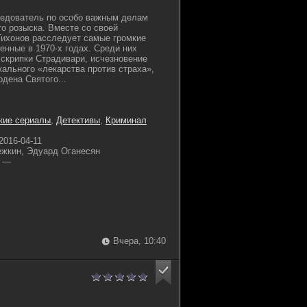
ледователь по особо важным делам
го розыска. Вместе со своей
Тихонов расследует самые громкие
енные в 1970-х годах. Среди них
скрипки Страдивари, исчезновение
кального «лекарства против страха»,
дена Святого...
кие сериалы
,
Детективы
,
Криминал
2016-04-11
ежкин, Эдуард Оганесян
—
Вчера, 10:40