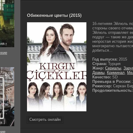
Обиженные цветы (2015)
16-летняяя Эйлюль п
стороны своего отчим
Эйлюль отправляет ее
подруг — такие же дев
непростая история жи
рия
многократно пытаютс
добиться...
жкие
Год выпуска:
2015
Страна:
Турция
Жанр:
Сериалы
,
Зару
Драмы
,
Криминал
,
Ме
Качество:
SD
Премьера в России:
Режиссер:
Серкан Би
Продолжительность:
Смотреть онлайн
ия
ние