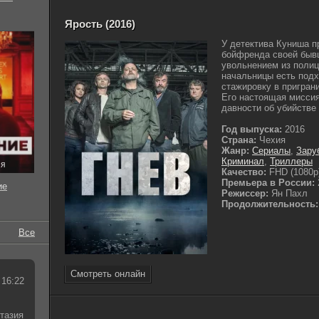
Ярость (2016)
У детектива Куниша п
бойфренда своей быв
увольнением из полиц
начальницы есть подх
стажировку в приграни
Его настоящая мисси
давности об убийстве 
Год выпуска:
2016
Страна:
Чехия
Жанр:
Сериалы
,
Зару
Криминал
,
Триллеры
ия
Качество:
FHD (1080p
Премьера в России:
ие
Режиссер:
Ян Пахл
Продолжительность:
Все
Смотреть онлайн
 16:22
тазия