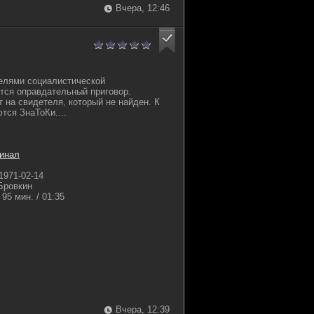
Вчера, 12:46
елями социалистической
тся оправдательный приговор.
 на свидетеля, который не найден. К
ся ЗнаТоКи....
инал
1971-02-14
Бровкин
95 мин. / 01:35
Вчера, 12:39