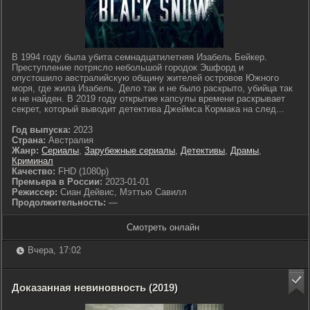
В 1994 году была убита семнадцатилетняя Изабель Бейкер.
Преступление потрясло небольшой городок Эшфорд и
опустошило австралийскую общину жителей островов Южного
моря, где жила Изабель. Дело так и не было раскрыто, убийца так
и не найден. В 2019 году открытие капсулы времени раскрывает
секрет, который выводит детектива Джеймса Кормака на след...
Год выпуска:
2023
Страна:
Австралия
Жанр:
Сериалы
,
Зарубежные сериалы
,
Детективы
,
Драмы
,
Криминал
Качество:
FHD (1080p)
Премьера в России:
2023-01-01
Режиссер:
Сиан Дейвис, Мэттью Савилл
Продолжительность:
—
Смотреть онлайн
Вчера, 17:02
Доказанная невиновность (2019)