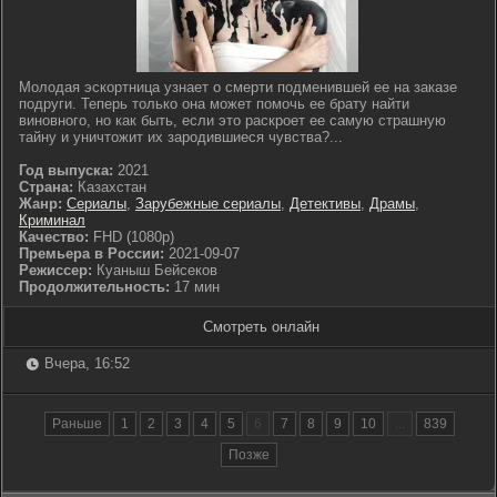
Молодая эскортница узнает о смерти подменившей ее на заказе
подруги. Теперь только она может помочь ее брату найти
виновного, но как быть, если это раскроет ее самую страшную
тайну и уничтожит их зародившиеся чувства?...
Год выпуска:
2021
Страна:
Казахстан
Жанр:
Сериалы
,
Зарубежные сериалы
,
Детективы
,
Драмы
,
Криминал
Качество:
FHD (1080p)
Премьера в России:
2021-09-07
Режиссер:
Куаныш Бейсеков
Продолжительность:
17 мин
Смотреть онлайн
Вчера, 16:52
Раньше
1
2
3
4
5
6
7
8
9
10
...
839
Позже