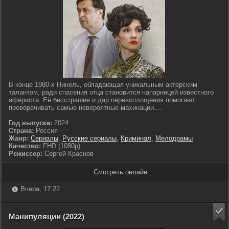
В конце 1980-х Нинель, обладающая уникальным актерским
талантом, ради спасения отца становится напарницей известного
афериста. Её бесстрашие и дар перевоплощения помогают
проворачивать самые невероятные махинации....
Год выпуска:
2024
Страна:
Россия
Жанр:
Сериалы
,
Русские сериалы
,
Криминал
,
Мелодрамы
Качество:
FHD (1080p)
Режиссер:
Сергей Краснов
Смотреть онлайн
Вчера, 17:22
Манипуляции (2022)