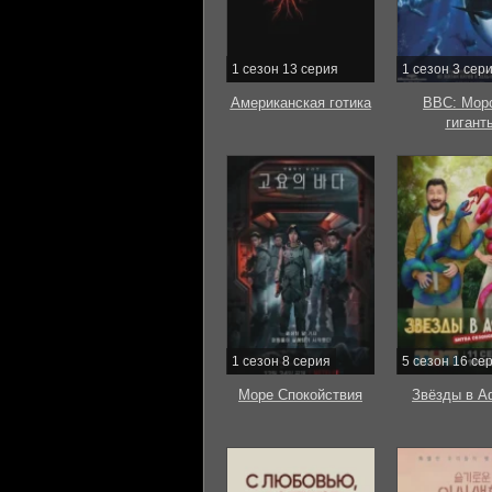
1 сезон 13 серия
1 сезон 3 сер
Американская готика
BBC: Мор
гигант
1 сезон 8 серия
5 сезон 16 се
Море Спокойствия
Звёзды в А