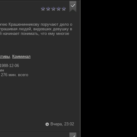
гею Крашенинникову поручают дело о
спрашивая людей, видевших девушку в
й начинает понимать, что ему многое
ктивы
,
Криминал
1988-12-06
ин
276 мин. всего
Вчера, 23:02