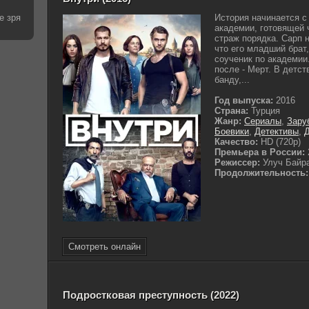
е зря
История начинается с
академии, готовящей 
страж порядка. Сарп 
что его младший брат,
соученик по академии.
после - Мерт. В детст
банду,...
Год выпуска:
2016
Страна:
Турция
Жанр:
Сериалы
,
Зару
Боевики
,
Детективы
,
Качество:
HD (720p)
Премьера в России:
Режиссер:
Улуч Байр
Продолжительность:
Смотреть онлайн
Подростковая преступность (2022)