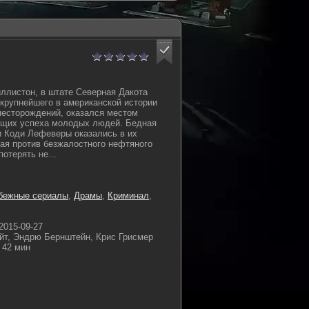
ллистон, в штате Северная Дакота
 крупнейшего в американской истории
месторождений, оказался местом
щих успеха молодых людей. Бедная
и Коди Лефеверы оказались в их
пая против безжалостного нефтяного
потерять не...
бежные сериалы
,
Драмы
,
Криминал
,
2015-09-27
йт, Эндрю Бернштейн, Крис Грисмер
42 мин