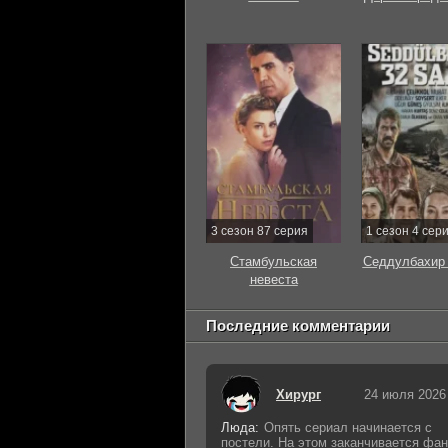
3 сезон 87 серия
1 сезон 4 сер
Стамбульская
Седдулбахир 
невеста
Последние комментарии
Хирург
24 июля 2026
Люда:
Опять сериал начинается с
постели. На этом заканчивается фан