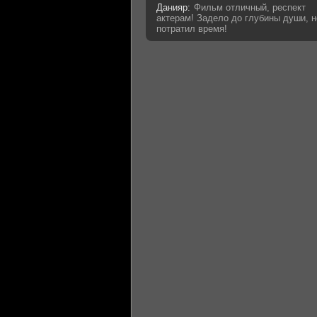
Данияр:
Фильм отличный, респект
актерам! Задело до глубины души, н
потратил время!