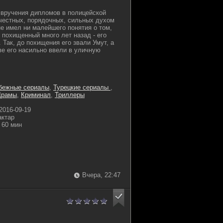
 вручения дипломов в полицейской
честных, порядочных, сильных духом
не имел ни малейшего понятия о том,
 похищенный много лет назад - его
 Так, до похищения его звали Умут, а
ве его насильно ввели в уличную
бежные сериалы
,
Турецкие сериалы
,
Драмы
,
Криминал
,
Триллеры
2016-09-19
актар
60 мин
Вчера, 22:47