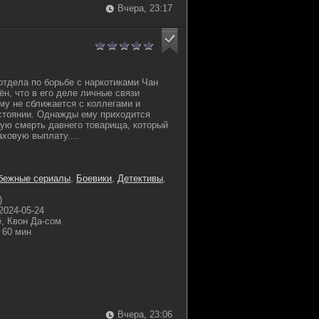
Вчера, 23:17
тдела по борьбе с наркотиками Чан
ён, что в его деле личные связи
му не сближается с коллегами и
стоянии. Однажды ему приходится
ую смерть давнего товарища, который
ховую выплату....
бежные сериалы
,
Боевики
,
Детективы
,
)
2024-05-24
, Квон Да-сом
60 мин
Вчера, 23:06