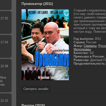
Провокатор (2011)
Старший следователь 
(что ему свойственно
своего давнего товар
 17:25
где провокационными
преступную группиров
который к тому же явл
чистую воду. Помогает
Год выпуска:
2011
 17:24
Страна:
Россия
Жанр:
Сериалы
,
Русс
Мелодрамы
Качество:
SD
Премьера в России:
Режиссер:
Дмитрий П
Продолжительность:
 15:38
 Мне
ый.
тим.
.
Смотреть онлайн
 22:15
Внутри (2016)