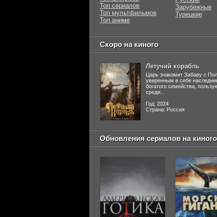
Топ сериалов
Зарубежные
Топ мультфильмов
Турецкие
Топ аниме
Скоро на киного
Летучий корабль
Царь знакомит Забаву с По
уверенным в себе наследни
богатого семейства, польз
среди...
Год: 2024
Страна: Россия
Обновления сериалов на киного