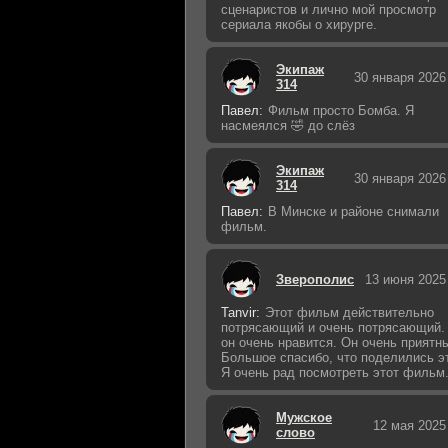
сценаристов и лично мой просмотр
сериала якобы о хирурге.
Экипаж
30 января 2026
314
Павел:
Фильм просто Бомба. Я
насмеялся 🤣 до слёз
Экипаж
30 января 2026
314
Павел:
В Минске и районе снимали
фильм.
Зверополис
13 июня 2025
Tanvir:
Этот фильм действительно
потрясающий и очень потрясающий.
он очень нравится. Он очень приятн
Большое спасибо, что поделились э
Я очень рад посмотреть этот фильм
Мужское
12 мая 2025
слово