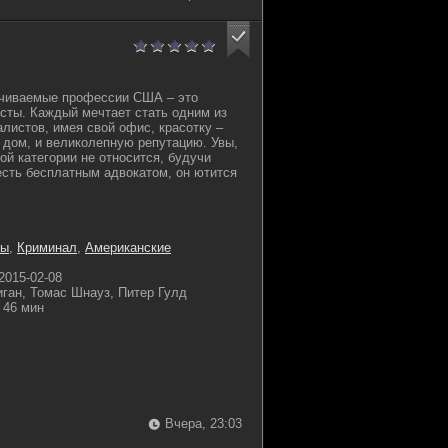
чиваемые профессии США – это
исты. Каждый мечтает стать одним из
листов, имея свой офис, красотку –
 дом, и великолепную репутацию. Увы,
ой категории не относится, будучи
есть бесплатным адвокатом, он ютится
мы
,
Криминал
,
Американские
2015-02-08
ган, Томас Шнауз, Питер Гулд
46 мин
Вчера, 23:03