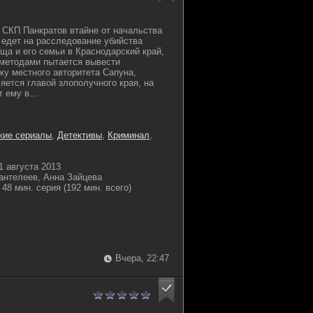
СКП Панкратов втайне от начальства
) едет на расследование убийства
ища и его семьи в Краснодарский край,
 методами пытается вывести
ку местного авторитета Сапуна,
яется главой злополучного края, на
 ему в...
кие сериалы
,
Детективы
,
Криминал
,
1 августа 2013
антелеев, Анна Зайцева
48 мин. серия (192 мин. всего)
Вчера, 22:47