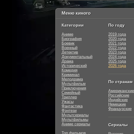
Меню киного
Категории
По году
Аниме
2019 года
Биография
2020 года
Боевик
2021 года
Военный
2022 года
Детектив
2023 года
Документальный
2024 года
Драма
2025 года
Исторический
2026 года
Комедия
Криминал
Мелодрама
По странам
Мультфильм
Приключения
Американские
Семейный
Российские
Триллер
Индийские
Ужасы
Немецкие
Фантастика
Французские
Фэнтези
Мультсериалы
Мультфильмы
Аниме сериалы
Сериалы
Топ фильмов
Русские