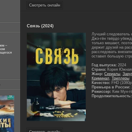
Смотреть онлайн
Связь (2024)
Лучший следователь о
Джэ-гён твёрдо убежд
только мешают, поэто
лем –
держит друзей на рас
ком
расследовать внезапн
ующегося
оставил большую стра
Год выпуска:
2024
Страна:
Корея Южная
Жанр:
Сериалы
,
Зару
Криминал
,
Триллеры
Качество:
FHD (1080p
Премьера в России:
Режиссер:
Ким Мун-гё
Продолжительность:
Смотреть онлайн