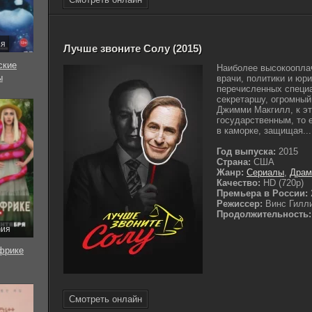
ия
Лучше звоните Солу (2015)
ские
Наиболее высокоопла
ы
врачи, политики и юр
перечисленных специа
секретаршу, огромный
Джимми Макгилл, к эт
государственным, то 
в каморке, защищая...
Год выпуска:
2015
Страна:
США
Жанр:
Сериалы
,
Дра
Качество:
HD (720p)
Премьера в России:
Режиссер:
Винс Гилли
Продолжительность:
рия
фрике
Смотреть онлайн