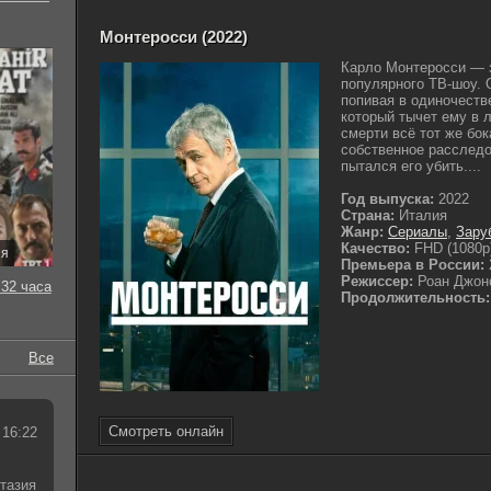
Монтеросси (2022)
Карло Монтеросси — 
популярного ТВ-шоу.
попивая в одиночеств
который тычет ему в 
смерти всё тот же бо
собственное расследов
пытался его убить....
Год выпуска:
2022
Страна:
Италия
Жанр:
Сериалы
,
Зару
Качество:
FHD (1080p
ия
Премьера в России:
Режиссер:
Роан Джон
32 часа
Продолжительность:
Все
Смотреть онлайн
 16:22
тазия