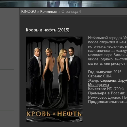
KINOGO
»
Криминал
» Страница 4
Кровь и нефть (2015)
Небольшой городок Уи
после открытия в нем
источника нефтяных 
паломничества жажду
молодая пара Билли 
числе, однако, высту
магната, они рискуют 
Год выпуска:
2015
Страна:
США
Жанр:
Сериалы
,
Зару
Мелодрамы
Качество:
HD (720p)
Премьера в России:
Режиссер:
Джонас Пе
Продолжительность: