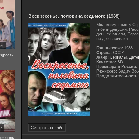
Воскресенье, половина седьмого (1988)
Молодому юристу Сер
гибели девушки. Рас
день её гибели, Серге
не договаривают......
рия
Год выпуска:
1988
Страна:
СССР
удрость
Жанр:
Сериалы
,
Дете
Качество:
SD
Премьера в России:
Режиссер:
Вадим Зоб
Продолжительность:
Смотреть онлайн
ия
твенник