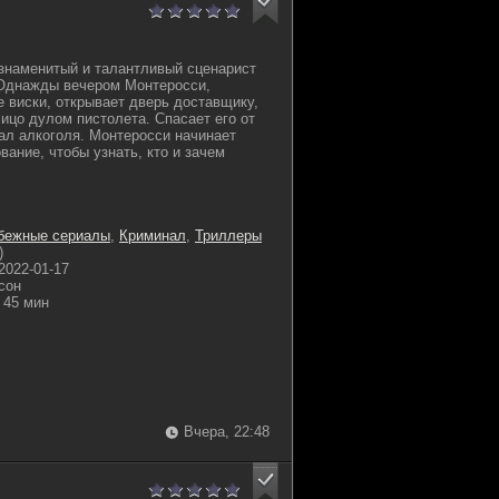
знаменитый и талантливый сценарист
 Однажды вечером Монтеросси,
е виски, открывает дверь доставщику,
лицо дулом пистолета. Спасает его от
кал алкоголя. Монтеросси начинает
ание, чтобы узнать, кто и зачем
бежные сериалы
,
Криминал
,
Триллеры
)
2022-01-17
сон
45 мин
Вчера, 22:48