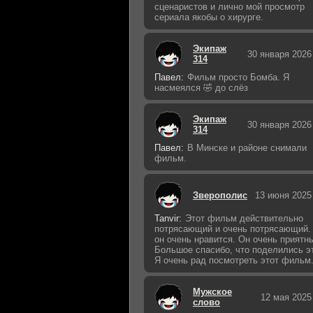
сценаристов и лично мой просмотр
сериала якобы о хирурге.
Экипаж
30 января 2026
314
Павел:
Фильм просто Бомба. Я
насмеялся 🤣 до слёз
Экипаж
30 января 2026
314
Павел:
В Минске и районе снимали
фильм.
Зверополис
13 июня 2025
Tanvir:
Этот фильм действительно
потрясающий и очень потрясающий.
он очень нравится. Он очень приятн
Большое спасибо, что поделились э
Я очень рад посмотреть этот фильм
Мужское
12 мая 2025
слово