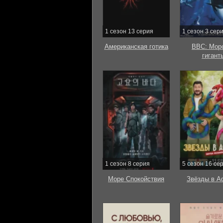
1 сезон 13 серия
1 сезон 3 сер
Американская готика
BBC: Мор
гигант
1 сезон 8 серия
5 сезон 16 се
Море Спокойствия
Звёзды в А