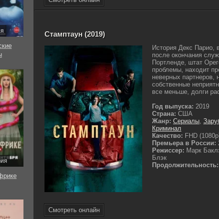
ия
Стамптаун (2019)
ские
История Декс Парио, 
ы
после окончания служ
Портленде, штат Орег
проблемы, находит п
неверных партнеров, 
собственные неприятн
все меньше, долги раст
Год выпуска:
2019
Страна:
США
Жанр:
Сериалы
,
Зару
Криминал
Качество:
FHD (1080p
Премьера в России:
Режиссер:
Марк Бакл
Блэк
рия
Продолжительность:
фрике
Смотреть онлайн