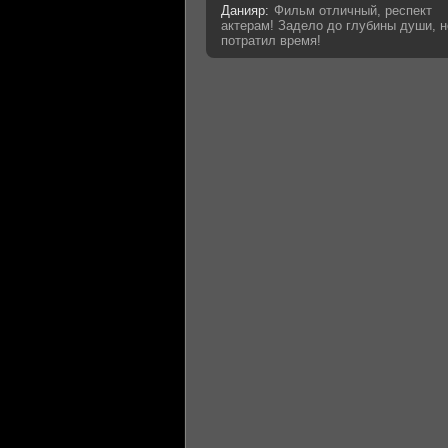
Данияр:
Фильм отличный, респект
актерам! Задело до глубины души, н
потратил время!