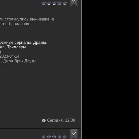
ми столкнулись выжившие из
твь Давидова»....
бежные сериалы
,
Драмы
,
ал
,
Триллеры
)
2023-04-14
, Джон Эрик Даудл
—
Сегодня, 12:39