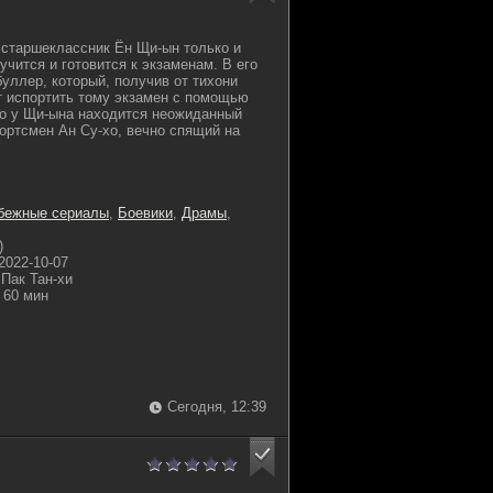
старшеклассник Ён Щи-ын только и
учится и готовится к экзаменам. В его
буллер, который, получив от тихони
т испортить тому экзамен с помощью
Но у Щи-ына находится неожиданный
ртсмен Ан Су-хо, вечно спящий на
бежные сериалы
,
Боевики
,
Драмы
,
)
2022-10-07
Пак Тан-хи
60 мин
Сегодня, 12:39