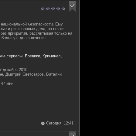
т национальной безопасности. Ему
ые и рискованные дела, он почти
 без прикрытия, рассчитывая только на
ебольшую долю везения....
кие сериалы
,
Боевики
,
Криминал
,
7 декабря 2010
ан, Дмитрий Светозаров, Виталий
47 мин
Сегодня, 12:41