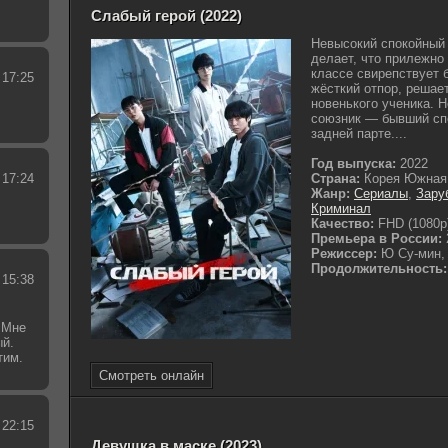
Слабый герой (2022)
Невысокий спокойный 
делает, что прилежно 
классе свирепствует 
 17:25
жёсткий отпор, решае
новенького ученика. 
союзник — бывший спо
задней парте....
Год выпуска:
2022
 17:24
Страна:
Корея Южная
Жанр:
Сериалы
,
Зару
Криминал
Качество:
FHD (1080p
Премьера в России:
Режиссер:
Ю Су-мин, 
Продолжительность:
 15:38
 Мне
ый.
тим.
.
Смотреть онлайн
 22:15
Девушка в маске (2023)