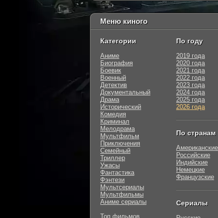
Меню киного
Категории
По году
Аниме
2019 года
Биография
2020 года
Боевик
2021 года
Военный
2022 года
Детектив
2023 года
Документальный
2024 года
Драма
2025 года
Исторический
2026 года
Комедия
Криминал
Мелодрама
По странам
Мультфильм
Приключения
Американские
Семейный
Российские
Триллер
Индийские
Ужасы
Немецкие
Фантастика
Французские
Фэнтези
Мультсериалы
Мультфильмы
Аниме сериалы
Сериалы
Топ фильмов
Русские