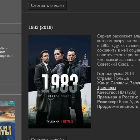
Смотреть онлайн
1983 (2018)
Сериал расскажет аль
котором разрушительн
в 1983 году, останов
лем –
сохранить в ней соци
ком
политического триллер
ующегося
«железный занавес» н
Советский Союз....
Год выпуска:
2018
Страна:
Польша
Жанр:
Сериалы
,
Зару
Триллеры
Качество:
HD (720p)
Премьера в России:
Режиссер:
Кася Адам
Продолжительность:
Смотреть онлайн