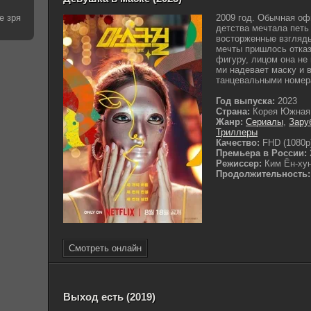
е зря
2009 год. Обычная оф
детства мечтала петь 
восторженные взгляды
мечты пришлось отказ
фигуру, лицом она не
ми надевает маску и 
танцевальными номера
Год выпуска:
2023
Страна:
Корея Южная
Жанр:
Сериалы
,
Зару
Триллеры
Качество:
FHD (1080p
Премьера в России:
Режиссер:
Ким Ён-ху
Продолжительность:
Смотреть онлайн
Выход есть (2019)