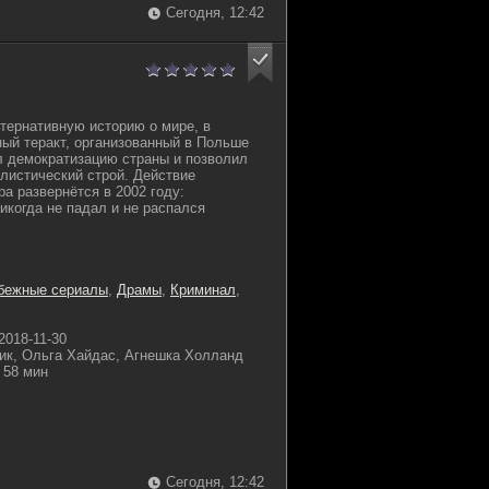
Сегодня, 12:42
тернативную историю о мире, в
ый теракт, организованный в Польше
ил демократизацию страны и позволил
алистический строй. Действие
а развернётся в 2002 году:
икогда не падал и не распался
бежные сериалы
,
Драмы
,
Криминал
,
2018-11-30
ик, Ольга Хайдас, Агнешка Холланд
58 мин
Сегодня, 12:42