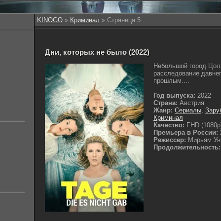
KINOGO
»
Криминал
» Страница 5
Дни, которых не было (2022)
Небольшой город Цолл
расследование давнег
прошлым....
Год выпуска:
2022
Страна:
Австрия
Жанр:
Сериалы
,
Зару
Криминал
Качество:
FHD (1080p
Премьера в России:
Режиссер:
Мирьям Унг
Продолжительность: