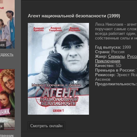
Агент национальной безопасности (1999)
Леха Николаев - аген
поручают самые сложн
всегда работает один,
собственные силы и н
рия
Год выпуска:
1999
Страна:
Россия
удрость
Жанр:
Сериалы
,
Русс
Приключения
Качество:
SD
Премьера в России:
Режиссер:
Эрнест Яс
Аксенов
Продолжительность:
Смотреть онлайн
ия
твенник