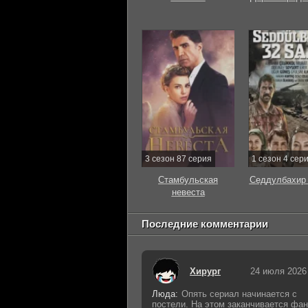
3 сезон 87 серия
1 сезон 4 сер
Стамбульская
Седдулбахир 
невеста
Последние комментарии
Хирург
24 июля 2026
Люда:
Опять сериал начинается с
постели. На этом заканчивается фан