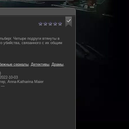
ьберг. Четыре подруги втянуты в
о убийства, связанного с их общим
бежные сериалы
,
Детективы
,
Драмы
,
)
2022-10-03
ер, Anna-Katharina Maier
—