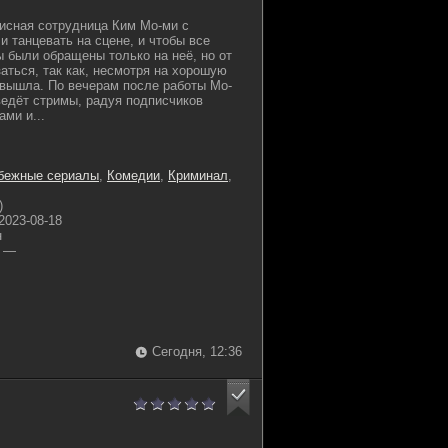
исная сотрудница Ким Мо-ми с
и танцевать на сцене, и чтобы все
 были обращены только на неё, но от
аться, так как, несмотря на хорошую
 вышла. По вечерам после работы Мо-
ведёт стримы, радуя подписчиков
ми и...
бежные сериалы
,
Комедии
,
Криминал
,
)
2023-08-18
н
—
Сегодня, 12:36