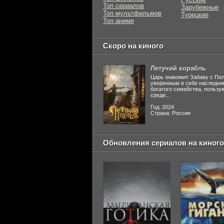
Топ сериалов
Зарубежные
Топ мультфильмов
Турецкие
Топ аниме
Скоро на киного
Летучий корабль
Царь знакомит Забаву с По
уверенным в себе наследни
богатого семейства, польз
среди...
Год: 2024
Страна: Россия
Обновления сериалов на киного