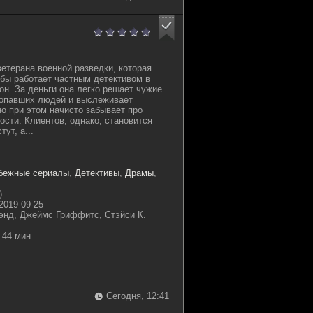
ветерана военной разведки, которая
бы работает частным детективом в
он. За деньги она легко решает чужие
ропавших людей и выслеживает
но при этом начисто забывает про
ости. Клиентов, однако, становится
ут, а...
бежные сериалы
,
Детективы
,
Драмы
,
)
2019-09-25
энд, Джеймс Гриффитс, Стэйси К.
44 мин
Сегодня, 12:41