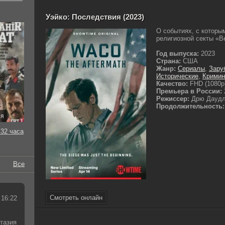
Уэйко: Последствия (2023)
О событиях, с которы
религиозной секты «Ве
Год выпуска:
2023
Страна:
США
Жанр:
Сериалы
,
Зару
Исторические
,
Кримин
Качество:
FHD (1080p
Премьера в России:
Режиссер:
Дрю Даудл
Продолжительность:
ия
32 часа
Все
Смотреть онлайн
 16:22
тазия